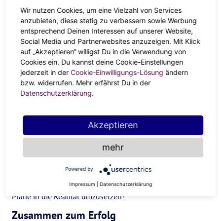
Wenn du schon länger etwas für deine Fitness tun willst,
Wir nutzen Cookies, um eine Vielzahl von Services
anzubieten, diese stetig zu verbessern sowie Werbung
dann heißt es jetzt: “Go!”. Frisbee-Turnier mit
der oder dem
entsprechend Deinen Interessen auf unserer Website,
BFF
, testen wer den Hoolahoop am längsten um die
Social Media und Partnerwebsites anzuzeigen. Mit Klick
Hüften schwingen lassen kann oder Kalorien verbrennen
auf „Akzeptieren“ willigst Du in die Verwendung von
bei Kissenschlacht und Kitzelkampf mit dem Boy- oder
Cookies ein. Du kannst deine Cookie-Einstellungen
Girlfriend. Mit Jupiter als Verstärkung ist der Sieg auf
jederzeit in der
Cookie-Einwilligungs-Lösung
ändern
deiner Seite!
bzw. widerrufen. Mehr erfährst Du in der
Datenschutzerklärung
.
“Ich mach das jetzt einfach!”
Endlich den Job wechseln, einen virtuellen Gin-Tasting-
Akzeptieren
Club oder den eigenen Podcast übers Lieben und Leben
mehr
gründen. Jetzt ist dein Moment! Du willst endlich nähen
lernen und dich ans Thrift-Flipping wagen, Handlettering
Powered by
ausprobieren oder dein Skillset mithilfe eines Online-
Kurses ausbauen? Das Mars-Jupiter-Trigon hilft dir deine
Impressum
|
Datenschutzerklärung
Pläne in die Realität umzusetzen!
Zusammen zum Erfolg