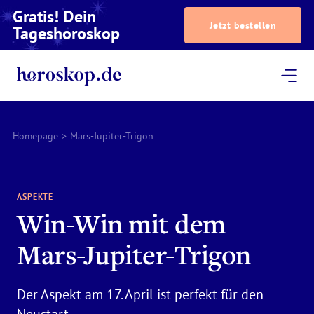
Gratis! Dein
Jetzt bestellen
Tageshoroskop
Dein Horoskop
Astrologie
Magazin
Podcast
AstroTV
Astrologen
Homepage
>
Mars-Jupiter-Trigon
ASPEKTE
Win-Win mit dem
Mars-Jupiter-Trigon
Der Aspekt am 17. April ist perfekt für den
Neustart