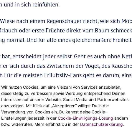
und in sich reinfühlen.
 Wiese nach einem Regenschauer riecht, wie sich Mo
ärlauch oder erste Früchte direkt vom Baum schmecken
g normal. Und für alle eines gleichermaßen: Freiheit
 hat, entscheidet jeder selbst. Geht es auch ohne Net
m er sich durch das Zwitschern der Vögel, des Rausch
. Für die meisten Friluftsliv-Fans geht es darum, ein
Wir nutzen Cookies, um eine Vielzahl von Services anzubieten,
enschaft zur Natur
diese stetig zu verbessern sowie Werbung entsprechend Deinen
Interessen auf unserer Website, Social Media und Partnerwebsites
anzuzeigen. Mit Klick auf „Akzeptieren“ willigst Du in die
e, Wasser aus wiederbefüllbaren Trinkflaschen statt 
Verwendung von Cookies ein. Du kannst deine Cookie-
Einstellungen jederzeit in der
Cookie-Einwilligungs-Lösung
ändern
n, einfach sein. Erdverbundenheit oder auch schon
bzw. widerrufen. Mehr erfährst Du in der
Datenschutzerklärung
.
schungel fast verlernt. Friluftsliv zeigt uns, wie wi