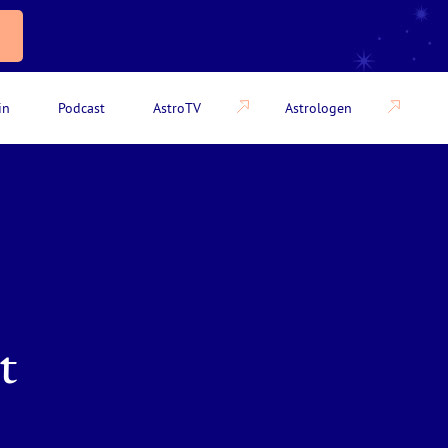
in
Podcast
AstroTV
Astrologen
t