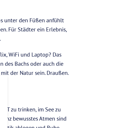
os unter den Füßen anfühlt
. Für Städter ein Erlebnis,
.
flix, WiFi und Laptop? Das
en des Bachs oder auch die
s mit der Natur sein. Draußen.
PET zu trinken, im See zu
 ganz bewusstes Atmen sind
r Hektik ablegen und Ruhe