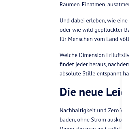
Räumen. Einatmen, ausatmen 
Und dabei erleben, wie eine
oder wie wild gepflückter B
für Menschen vom Land völli
Welche Dimension Friluftsliv
findet jeder heraus, nachde
absolute Stille entspannt hat
Die neue Leid
Nachhaltigkeit und Zero Wast
baden, ohne Strom auskomme
Dinge, die man im Großstadtd