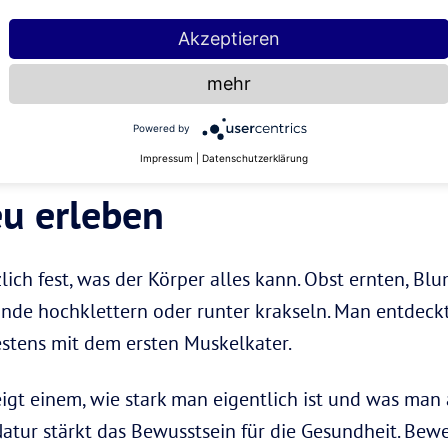
Akzeptieren
mehr
 Mensch zum Leben relativ wenig. Luxus und Conven
h wenn man nicht gleich überall barfuß oder ungekä
Powered by
t äußerst positiv aufs Wohlbefinden auswirken.
Impressum
|
Datenschutzerklärung
u erleben
zlich fest, was der Körper alles kann. Obst ernten, Bl
nde hochklettern oder runter krakseln. Man entdeck
estens mit dem ersten Muskelkater.
igt einem, wie stark man eigentlich ist und was man a
atur stärkt das Bewusstsein für die Gesundheit. Bewe