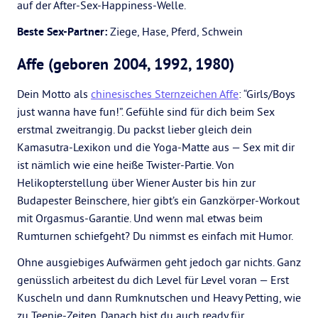
auf der After-Sex-Happiness-Welle.
Beste Sex-Partner:
Ziege, Hase, Pferd, Schwein
Affe (geboren 2004, 1992, 1980)
Dein Motto als
chinesisches Sternzeichen Affe
: “Girls/Boys
just wanna have fun!”. Gefühle sind für dich beim Sex
erstmal zweitrangig. Du packst lieber gleich dein
Kamasutra-Lexikon und die Yoga-Matte aus — Sex mit dir
ist nämlich wie eine heiße Twister-Partie. Von
Helikopterstellung über Wiener Auster bis hin zur
Budapester Beinschere, hier gibt’s ein Ganzkörper-Workout
mit Orgasmus-Garantie. Und wenn mal etwas beim
Rumturnen schiefgeht? Du nimmst es einfach mit Humor.
Ohne ausgiebiges Aufwärmen geht jedoch gar nichts. Ganz
genüsslich arbeitest du dich Level für Level voran — Erst
Kuscheln und dann Rumknutschen und Heavy Petting, wie
zu Teenie-Zeiten. Danach bist du auch ready für