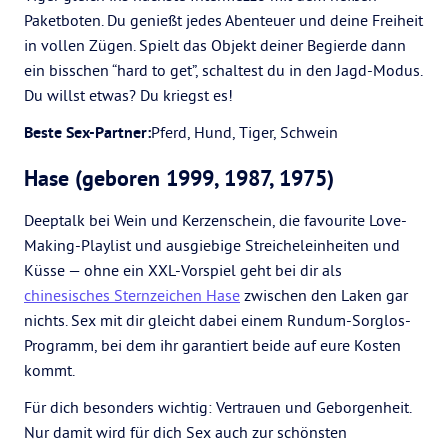
Paketboten. Du genießt jedes Abenteuer und deine Freiheit
in vollen Zügen. Spielt das Objekt deiner Begierde dann
ein bisschen “hard to get”, schaltest du in den Jagd-Modus.
Du willst etwas? Du kriegst es!
Beste Sex-Partner:
Pferd, Hund, Tiger, Schwein
Hase (geboren 1999, 1987, 1975)
Deeptalk bei Wein und Kerzenschein, die favourite Love-
Making-Playlist und ausgiebige Streicheleinheiten und
Küsse — ohne ein XXL-Vorspiel geht bei dir als
chinesisches Sternzeichen Hase
zwischen den Laken gar
nichts. Sex mit dir gleicht dabei einem Rundum-Sorglos-
Programm, bei dem ihr garantiert beide auf eure Kosten
kommt.
Für dich besonders wichtig: Vertrauen und Geborgenheit.
Nur damit wird für dich Sex auch zur schönsten