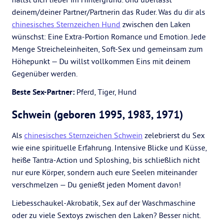
deinem/deiner Partner/Partnerin das Ruder. Was du dir als
chinesisches Sternzeichen Hund
zwischen den Laken
wünschst: Eine Extra-Portion Romance und Emotion. Jede
Menge Streicheleinheiten, Soft-Sex und gemeinsam zum
Höhepunkt — Du willst vollkommen Eins mit deinem
Gegenüber werden.
Beste Sex-Partner:
Pferd, Tiger, Hund
Schwein (geboren 1995, 1983, 1971)
Als
chinesisches Sternzeichen Schwein
zelebrierst du Sex
wie eine spirituelle Erfahrung. Intensive Blicke und Küsse,
heiße Tantra-Action und Sploshing, bis schließlich nicht
nur eure Körper, sondern auch eure Seelen miteinander
verschmelzen — Du genießt jeden Moment davon!
Liebesschaukel-Akrobatik, Sex auf der Waschmaschine
oder zu viele Sextoys zwischen den Laken? Besser nicht.