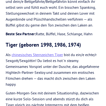
und dein/e Bettgefährte/Bettgefährtin könnt einfach ihr
selbst sein und fühlt euch wohl. Ein bisschen Spanking,
Stellungswechsel in deinem Takt und deinen Lover mit
Augenbinde und Plüschhandschellen verführen — als
Büffel gibst du gerne den Ton zwischen den Laken an.
Beste Sex-Partner:
Ratte, Büffel, Hase, Schlange, Hahn
Tiger (geboren 1998, 1986, 1974)
Als
chinesisches Sternzeichen Tiger
bist du ein/e echte/r
Sexgott/Sexgöttin! Du liebst es hot ‘n steamy.
Gemeinsames Vorspiel unter der Dusche, das abgefahrene
Hightech-Partner-Sextoy und zusammen ein erotisches
Filmchen drehen — das macht dich zwischen den Laken
happy.
Guten-Morgen-Sex mit deinem Situationship, dazwischen
eine kurze Solo-Session und abends stürzt du dich als
Tiger gleich ins nächste Intermezzo mit dem heißen