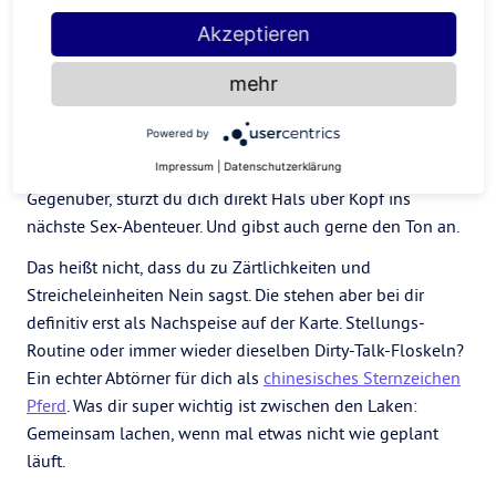
Pferd (geboren 2002, 1990, 1978)
Akzeptieren
Warten bis sich die Wohnungstür hinter dir und deinem
mehr
Lover schließt oder ihr beide im Schlafzimmer
angekommen seid? Kommt nicht in Frage! Ob im Auto, auf
Powered by
der Clubtoilette, vor dem Spiegel im Flur oder auf dem
Küchentisch — bist du Feuer und Flamme für dein
Impressum
|
Datenschutzerklärung
Gegenüber, stürzt du dich direkt Hals über Kopf ins
nächste Sex-Abenteuer. Und gibst auch gerne den Ton an.
Das heißt nicht, dass du zu Zärtlichkeiten und
Streicheleinheiten Nein sagst. Die stehen aber bei dir
definitiv erst als Nachspeise auf der Karte. Stellungs-
Routine oder immer wieder dieselben Dirty-Talk-Floskeln?
Ein echter Abtörner für dich als
chinesisches Sternzeichen
Pferd
. Was dir super wichtig ist zwischen den Laken:
Gemeinsam lachen, wenn mal etwas nicht wie geplant
läuft.