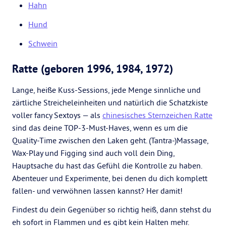
Hahn
Hund
Schwein
Ratte (geboren 1996, 1984, 1972)
Lange, heiße Kuss-Sessions, jede Menge sinnliche und
zärtliche Streicheleinheiten und natürlich die Schatzkiste
voller fancy Sextoys — als
chinesisches Sternzeichen Ratte
sind das deine TOP-3-Must-Haves, wenn es um die
Quality-Time zwischen den Laken geht. (Tantra-)Massage,
Wax-Play und Figging sind auch voll dein Ding,
Hauptsache du hast das Gefühl die Kontrolle zu haben.
Abenteuer und Experimente, bei denen du dich komplett
fallen- und verwöhnen lassen kannst? Her damit!
Findest du dein Gegenüber so richtig heiß, dann stehst du
eh sofort in Flammen und es gibt kein Halten mehr.