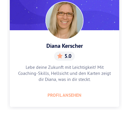
Diana Kerscher
5.0
Lebe deine Zukunft mit Leichtigkeit! Mit
Coaching-Skills, Hellsicht und den Karten zeigt
dir Diana, was in dir steckt.
PROFIL ANSEHEN