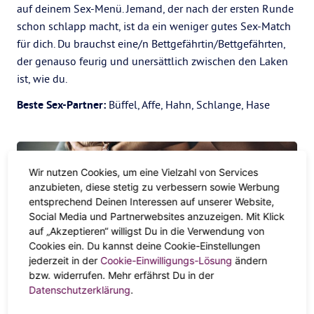
auf deinem Sex-Menü. Jemand, der nach der ersten Runde
schon schlapp macht, ist da ein weniger gutes Sex-Match
für dich. Du brauchst eine/n Bettgefährtin/Bettgefährten,
der genauso feurig und unersättlich zwischen den Laken
ist, wie du.
Beste Sex-Partner:
Büffel, Affe, Hahn, Schlange, Hase
Wir nutzen Cookies, um eine Vielzahl von Services
anzubieten, diese stetig zu verbessern sowie Werbung
entsprechend Deinen Interessen auf unserer Website,
Social Media und Partnerwebsites anzuzeigen. Mit Klick
auf „Akzeptieren“ willigst Du in die Verwendung von
Cookies ein. Du kannst deine Cookie-Einstellungen
jederzeit in der
Cookie-Einwilligungs-Lösung
ändern
bzw. widerrufen. Mehr erfährst Du in der
Datenschutzerklärung
.