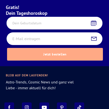
Gratis!
Dein Tageshoroskop
Dein Geburtsdatum
Jetzt bestellen
BLEIB AUF DEM LAUFENDEN!
Astro-Trends, Cosmic News und ganz viel
Liebe - immer aktuell für dich!