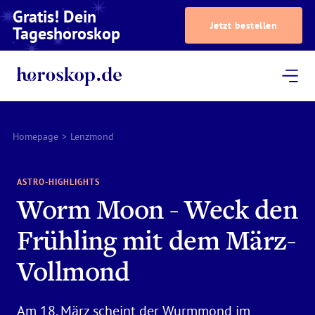
Gratis! Dein
Jetzt bestellen
Tageshoroskop
Dein Horoskop
Astrologie
Magazin
Podcast
AstroTV
Astrologen
Homepage
>
Lenzmond
ASTRO-HIGHLIGHTS
Worm Moon - Weck den
Frühling mit dem März-
Vollmond
Am 18. März scheint der Wurmmond im