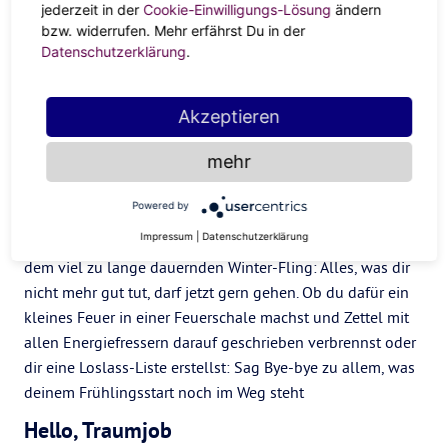
jederzeit in der
Cookie-Einwilligungs-Lösung
ändern
Wurmmond dein optimaler Anreiz,
um mal gründlich
bzw. widerrufen. Mehr erfährst Du in der
aufzuräumen
. Was oder wen willst du mit in den Frühling
Datenschutzerklärung
.
nehmen? Und was kannst du mit den Wintergeistern gern
wieder zruück schicken.
Journal deine Gedanken frei
,
indem du einmal alles runter schreibst, was dir gerade
Akzeptieren
durch den Kopf geht. Und dann mach deine Prios der
mehr
Must-haves and Let-Gos für den Wurmmond.
Lass es los
Powered by
Impressum
|
Datenschutzerklärung
Ob
Winter-Blues
, Bad Vibes in der Wohnung vom
Ex
oder
dem viel zu lange dauernden Winter-Fling: Alles, was dir
nicht mehr gut tut, darf jetzt gern gehen. Ob du dafür ein
kleines Feuer in einer Feuerschale machst und Zettel mit
allen Energiefressern darauf geschrieben verbrennst oder
dir eine Loslass-Liste erstellst: Sag Bye-bye zu allem, was
deinem Frühlingsstart noch im Weg steht
Hello, Traumjob