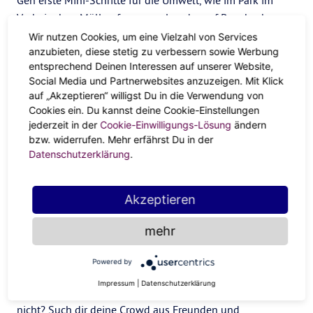
Geh erste Mini-Schritte für die Umwelt, wie im Park im
Vorbeigehen Müll aufzusammeln oder auf Pappbecher zu
pfeifen. Vor allem, wenn es nach und nach alle machen.
Wir nutzen Cookies, um eine Vielzahl von Services
anzubieten, diese stetig zu verbessern sowie Werbung
entsprechend Deinen Interessen auf unserer Website,
Bienen-Retter
Social Media und Partnerwebsites anzuzeigen. Mit Klick
auf „Akzeptieren“ willigst Du in die Verwendung von
Tu den summenden Hütern der Erde was Gutes: Pflanz
Cookies ein. Du kannst deine Cookie-Einstellungen
Bienen-Blumen auf deinem Balkon oder Fensterbrett.
jederzeit in der
Cookie-Einwilligungs-Lösung
ändern
Urban Gardening ist nicht nur ein Trend, sondern setzt die
bzw. widerrufen. Mehr erfährst Du in der
Datenschutzerklärung
.
grüne Welle weiter in Bewegung – für mehr Pflanzen auf
dem Planeten!
Starte dein Zeitalter des
Akzeptieren
Wassermanns jetzt!
mehr
Das neue Wir-Gefühl
Powered by
Impressum
|
Datenschutzerklärung
Du hast großartige Ideen, aber traust dich allein noch
nicht? Such dir deine Crowd aus Freunden und