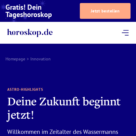
Gratis! Dein
Jetzt bestellen
Tageshoroskop
Dein Horoskop
Astrologie
Magazin
Podcast
AstroTV
Astrologen
Homepage
>
Innovation
ASTRO-HIGHLIGHTS
Deine Zukunft beginnt
jetzt!
Willkommen im Zeitalter des Wassermanns