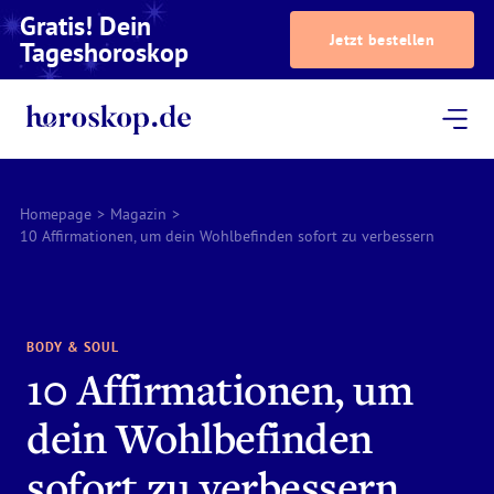
Gratis! Dein
Jetzt bestellen
Tageshoroskop
Dein Horoskop
Astrologie
Magazin
Podcast
AstroTV
Astrologen
Homepage
>
Magazin
>
10 Affirmationen, um dein Wohlbefinden sofort zu verbessern
BODY & SOUL
10 Affirmationen, um
dein Wohlbefinden
sofort zu verbessern