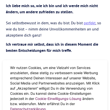
Ich liebe mich so, wie ich bin und ich werde mich nicht
ändern, um andere zufrieden zu stellen.
Sei selbstbewusst in dem, was du bist. Du bist
perfekt
, so
wie du bist – nimm deine Unvollkommenheiten an und
akzeptiere dich ganz!
Ich vertraue mir selbst, dass ich in diesem Moment die
besten Entscheidungen für mich treffe.
Nur du kennst deine Wahrheit. Vertraue auf deine Intuition.
Du weißt, was das
Beste
für dich ist.
Wir nutzen Cookies, um eine Vielzahl von Services
anzubieten, diese stetig zu verbessern sowie Werbung
Ich behandle mich selbst mit Respekt, Liebe und
entsprechend Deinen Interessen auf unserer Website,
Mitgefühl.
Social Media und Partnerwebsites anzuzeigen. Mit Klick
auf „Akzeptieren“ willigst Du in die Verwendung von
Behandle dich selbst so, wie du andere behandelst. Du
Cookies ein. Du kannst deine Cookie-Einstellungen
jederzeit in der
Cookie-Einwilligungs-Lösung
ändern
bist dein lebenslanger bester Freund; gib dir selbst das
bzw. widerrufen. Mehr erfährst Du in der
Gefühl,
geliebt
zu werden.
Datenschutzerklärung
.