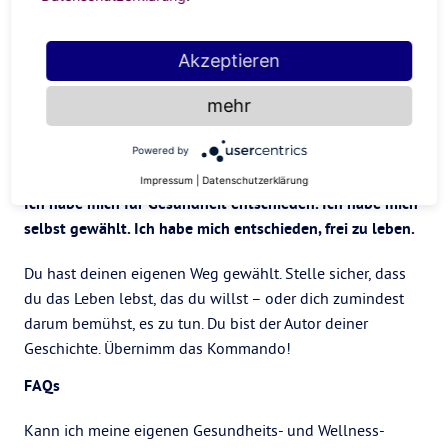
Ich vergebe mir selbst und anderen für die Fehler der
Vergangenheit, denn ich weiß, dass wir nicht ohne Fehler
Akzeptieren
leben können.
mehr
Das Festhalten an der Vergangenheit hindert dich daran,
die Gegenwart zu erleben. Jeder macht Fehler, aber es ist
Powered by
ein Fehler, ein Leben ohne Vergebung zu führen.
Impressum
|
Datenschutzerklärung
Ich habe mich für Gesundheit entschieden. Ich habe mich
selbst gewählt. Ich habe mich entschieden, frei zu leben.
Du hast deinen eigenen Weg gewählt. Stelle sicher, dass
du das Leben lebst, das du willst – oder dich zumindest
darum bemühst, es zu tun. Du bist der Autor deiner
Geschichte. Übernimm das Kommando!
FAQs
Kann ich meine eigenen Gesundheits- und Wellness-