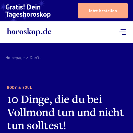
Gratis! Dein
Jetzt bestellen
Tageshoroskop
Dein Horoskop
Astrologie
Magazin
Podcast
AstroTV
Astrologen
Homepage
>
Don'ts
BODY & SOUL
10 Dinge, die du bei
Vollmond tun und nicht
tun solltest!