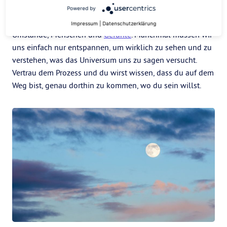
und lehne dich zurück. Beim Vollmond geht es darum,
Powered by
alles zu beobachten, was auftaucht, Situationen,
Impressum
|
Datenschutzerklärung
Umstände, Menschen und
Gefühle
. Manchmal müssen wir
uns einfach nur entspannen, um wirklich zu sehen und zu
verstehen, was das Universum uns zu sagen versucht.
Vertrau dem Prozess und du wirst wissen, dass du auf dem
Weg bist, genau dorthin zu kommen, wo du sein willst.