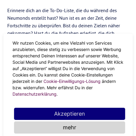
Erinnere dich an die To-Do-Liste, die du während des
Neumonds erstellt hast? Nun ist es an der Zeit, deine
Fortschritte zu überprüfen. Bist du deinen Zielen näher
gekommen? Hast du die Aufgaben erledigt, die dich
deinen Zielen näher bringen. Mache eine
Wir nutzen Cookies, um eine Vielzahl von Services
Fortschrittskontrolle, bevor das Universum es für dich tut.
anzubieten, diese stetig zu verbessern sowie Werbung
Es ist viel proaktiver und macht mehr Spaß, wenn das
entsprechend Deinen Interessen auf unserer Website,
Social Media und Partnerwebsites anzuzeigen. Mit Klick
Universum uns nicht in den Hintern tritt. Und mach dir
auf „Akzeptieren“ willigst Du in die Verwendung von
keine Sorgen, wenn einige Dinge nicht mehr relevant sind,
Cookies ein. Du kannst deine Cookie-Einstellungen
streiche sie einfach durch oder ändere sie. Wenn der
jederzeit in der
Cookie-Einwilligungs-Lösung
ändern
nächste Neumond kommt, kannst du deine Ergänzung
bzw. widerrufen. Mehr erfährst Du in der
vornehmen.
Datenschutzerklärung
.
Entspanne dich ein wenig
Akzeptieren
Beim Vollmond fliegt die Energie in die Höhe. Eine weitere
gute Möglichkeit, ihn zu feiern, ist, sich hinzusetzen!
mehr
Entspanne dich! Reinige deinen Raum und deinen Körper