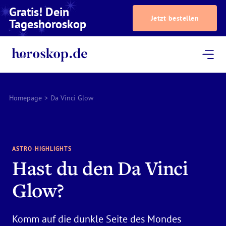
Gratis! Dein
Jetzt bestellen
Tageshoroskop
Dein Horoskop
Astrologie
Magazin
Podcast
AstroTV
Astrologen
Homepage
>
Da Vinci Glow
ASTRO-HIGHLIGHTS
Hast du den Da Vinci
Glow?
Komm auf die dunkle Seite des Mondes