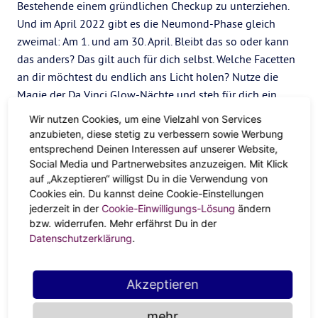
Bestehende einem gründlichen Checkup zu unterziehen.
Und im April 2022 gibt es die Neumond-Phase gleich
zweimal: Am 1. und am 30. April. Bleibt das so oder kann
das anders? Das gilt auch für dich selbst. Welche Facetten
an dir möchtest du endlich ans Licht holen? Nutze die
Magie der Da Vinci Glow-Nächte und steh für dich ein.
Gib Kontra
Wir nutzen Cookies, um eine Vielzahl von Services
anzubieten, diese stetig zu verbessern sowie Werbung
entsprechend Deinen Interessen auf unserer Website,
Noch mehr Extra-Arbeit, aber du erledigst sie lieber
Social Media und Partnerwebsites anzuzeigen. Mit Klick
zähneknirschend, statt Nein zu sagen? Drängler an der
auf „Akzeptieren“ willigst Du in die Verwendung von
Supermarktkasse, aber du murmelst noch
Cookies ein. Du kannst deine Cookie-Einstellungen
“Entschuldigung!” statt etwas zu kontern? Klar Stellung zu
jederzeit in der
Cookie-Einwilligungs-Lösung
ändern
beziehen fällt schwer, erleichtert dir auf lange Sicht aber
bzw. widerrufen. Mehr erfährst Du in der
Datenschutzerklärung
.
das Leben. Sag, wenn dir was nicht passt. Hier macht, wie
bei allem, der Ton die Musik. Statt also mit einem klaren
Feedback hinter dem Berg zu halten, ist es an der Zeit, für
Akzeptieren
dich und deinen Seelenfrieden einzustehen.
mehr