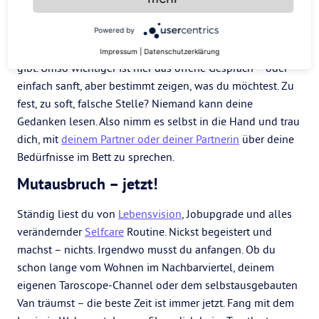
So mag ich es
Was zwischen den Laken passiert, ist immer intim und
Powered by
heikel – besonders, wenn es
unterschiedliche Vorlieben
Impressum
|
Datenschutzerklärung
gibt. Umso wichtiger ist hier das offene Gespräch – oder
einfach sanft, aber bestimmt zeigen, was du möchtest. Zu
fest, zu soft, falsche Stelle? Niemand kann deine
Gedanken lesen. Also nimm es selbst in die Hand und trau
dich, mit
deinem Partner oder deiner Partnerin
über deine
Bedürfnisse im Bett zu sprechen.
Mutausbruch – jetzt!
Ständig liest du von
Lebensvision
, Jobupgrade und alles
verändernder
Selfcare
Routine. Nickst begeistert und
machst – nichts. Irgendwo musst du anfangen. Ob du
schon lange vom Wohnen im Nachbarviertel, deinem
eigenen Taroscope-Channel oder dem selbstausgebauten
Van träumst – die beste Zeit ist immer jetzt. Fang mit dem