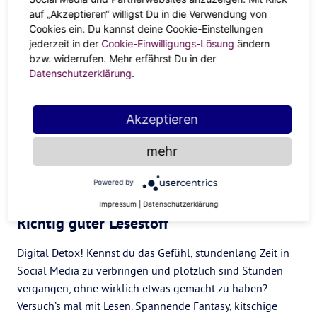
auf „Akzeptieren“ willigst Du in die Verwendung von
Dieses Gefühl, wenn jemand für dich da ist. Gib es weiter!
Cookies ein. Du kannst deine Cookie-Einstellungen
Vielleicht hast du Lust auf Volunteering in der
jederzeit in der
Cookie-Einwilligungs-Lösung
ändern
Suppenküche, der Kleiderkammer oder dem Kältebus zu
bzw. widerrufen. Mehr erfährst Du in der
helfen, in deiner Familie jemandem mehr Zeit zu geben,
Datenschutzerklärung
.
für jemanden mit zu kochen, Pakete abzuholen, Einkäufe
zu übernehmen, jemandem vorzulesen oder beim
Akzeptieren
Spazierengehen zu begleiten oder einfach nur zuzuhören?
In vielen Geschäften kann man besonders jetzt
mehr
Lebensmittel oder Hygieneprodukte, Spenden bei den
Tafeln oder bei Initiativen in der Nachbarschaft abgeben.
Powered by
Helfen macht glücklich. Probier’s aus!
Impressum
|
Datenschutzerklärung
Richtig guter Lesestoff
Digital Detox! Kennst du das Gefühl, stundenlang Zeit in
Social Media zu verbringen und plötzlich sind Stunden
vergangen, ohne wirklich etwas gemacht zu haben?
Versuch’s mal mit Lesen. Spannende Fantasy, kitschige