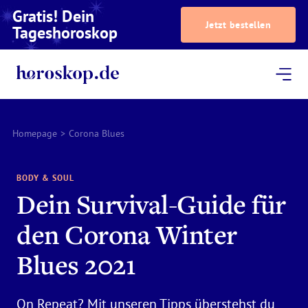
Gratis! Dein
Jetzt bestellen
Tageshoroskop
Dein Horoskop
Astrologie
Magazin
Podcast
AstroTV
Astrologen
Homepage
>
Corona Blues
BODY & SOUL
Dein Survival-Guide für
den Corona Winter
Blues 2021
On Repeat? Mit unseren Tipps überstehst du