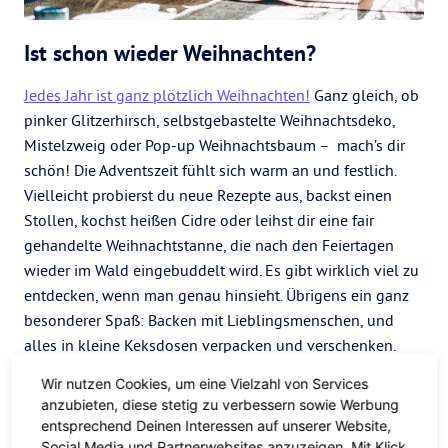
Ist schon wieder Weihnachten?
Jedes Jahr ist ganz plötzlich Weihnachten!
Ganz gleich, ob
pinker Glitzerhirsch, selbstgebastelte Weihnachtsdeko,
Mistelzweig oder Pop-up Weihnachtsbaum – mach’s dir
schön! Die Adventszeit fühlt sich warm an und festlich.
Vielleicht probierst du neue Rezepte aus, backst einen
Stollen, kochst heißen Cidre oder leihst dir eine fair
gehandelte Weihnachtstanne, die nach den Feiertagen
wieder im Wald eingebuddelt wird. Es gibt wirklich viel zu
entdecken, wenn man genau hinsieht. Übrigens ein ganz
besonderer Spaß: Backen mit Lieblingsmenschen, und
alles in kleine Keksdosen verpacken und verschenken.
Selbstgemachte Geschenke sind eigentlich eh die besten,
Wir nutzen Cookies, um eine Vielzahl von Services
oder?
anzubieten, diese stetig zu verbessern sowie Werbung
entsprechend Deinen Interessen auf unserer Website,
Helfen, Spenden, einfach da sein
Social Media und Partnerwebsites anzuzeigen. Mit Klick