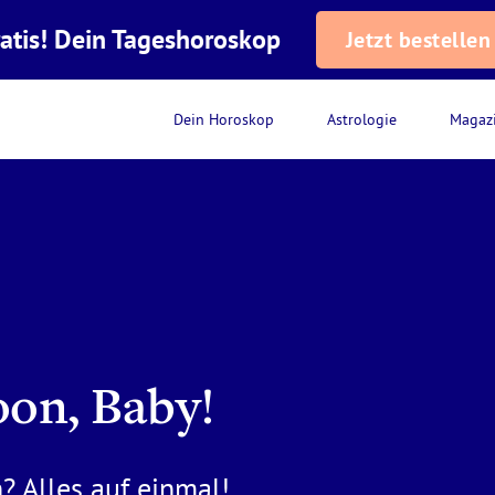
atis! Dein Tageshoroskop
Jetzt bestellen
Dein Horoskop
Astrologie
Magaz
oon, Baby!
 Alles auf einmal!