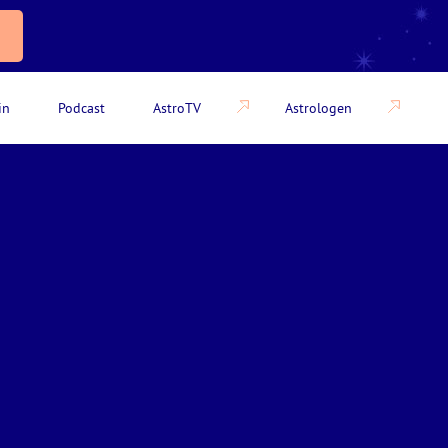
in
Podcast
AstroTV
Astrologen