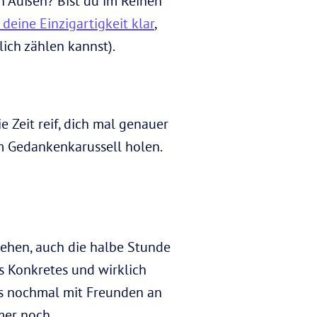
on Außen? Bist du im Reinen
 deine Einzigartigkeit klar
,
ich zählen kannst).
 Zeit reif, dich mal genauer
em Gedankenkarussell holen.
stehen, auch die halbe Stunde
 Konkretes und wirklich
ds nochmal mit Freunden an
mer noch.