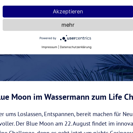
Akzeptieren
mehr
Powered by
Impressum
|
Datenschutzerklärung
lue Moon im Wassermann zum Life C
r ums Loslassen, Entspannen, bereit machen für Neu
voller. Der Blue Moon am 22. August findet im innova
deine Challenge, denn es geht jetzt um nichts Geringe