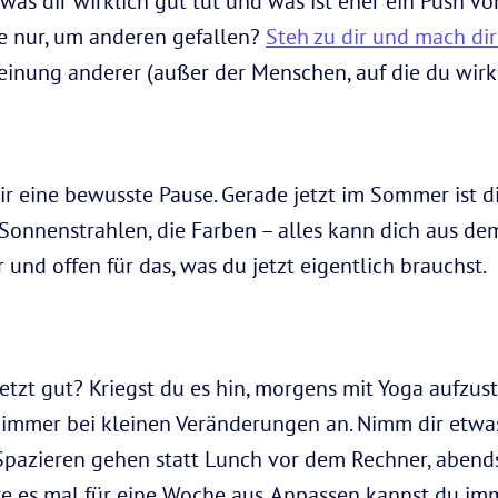
as dir wirklich gut tut und was ist eher ein Push v
e nur, um anderen gefallen?
Steh zu dir und mach dir
nung anderer (außer der Menschen, auf die du wirkl
 eine bewusste Pause. Gerade jetzt im Sommer ist die
e Sonnenstrahlen, die Farben – alles kann dich aus d
 und offen für das, was du jetzt eigentlich brauchst.
 jetzt gut? Kriegst du es hin, morgens mit Yoga aufzu
immer bei kleinen Veränderungen an. Nimm dir etwas
Spazieren gehen statt Lunch vor dem Rechner, aben
ere es mal für eine Woche aus. Anpassen kannst du im