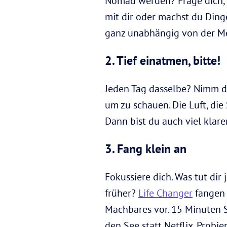
Nomad werden? Frage dich, w
mit dir oder machst du Ding
ganz unabhängig von der Mei
2. Tief einatmen, bitte!
Jeden Tag dasselbe? Nimm dir
um zu schauen. Die Luft, di
Dann bist du auch viel klarer
3. Fang klein an
Fokussiere dich. Was tut dir
früher?
Life Changer
fangen 
Machbares vor. 15 Minuten 
den See statt Netflix. Probi