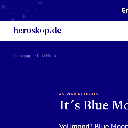
Gr
Homepage
>
Blue Moon
ASTRO-HIGHLIGHTS
It´s Blue M
Vollmond? Blue Moon?