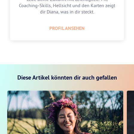
Coaching-Skills, Hellsicht und den Karten zeigt
dir Diana, was in dir steckt.
PROFIL ANSEHEN
Diese Artikel könnten dir auch gefallen