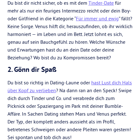
Du bist dir nicht sicher, ob es mit dem
Tinder-Date
für
mehr als nur ein feuriges Intermezzo reicht oder dein Boy-
oder Girlfriend in die Kategorie “
Für immer und ewig
” fällt?
Keine Sorge. Venus hilft dir, herauszufinden, ob ihr wirklich
harmoniert — im Leben und im Bett. Jetzt lohnt es sich,
genau auf sein Bauchgefühl zu hören. Welche Wünsche
und Erwartungen hast du an dein Date oder deine
Beziehung? Wo bist du zu Kompromissen bereit?
2. Gönn dir Spaß
Du bist so richtig in Dating-Laune oder
hast Lust dich Hals
über Kopf zu verlieben
? Na dann ran an den Speck! Swipe
dich durch Tinder und Co. und verabrede dich zum
Picknick oder Spaziergang im Park mit deiner Bumble-
Affäre. In Sachen Dating stehen Mars und Venus perfekt.
Der Typ, der komplett anders aussieht als im Profil,
betretenes Schweigen oder andere Pleiten waren gestern!
Sei spontan und tob dich aus!