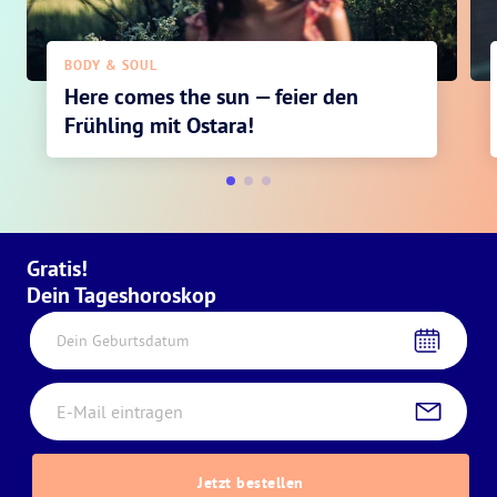
BODY & SOUL
Here comes the sun — feier den
Frühling mit Ostara!
Gratis!
Dein Tageshoroskop
Dein Geburtsdatum
Jetzt bestellen