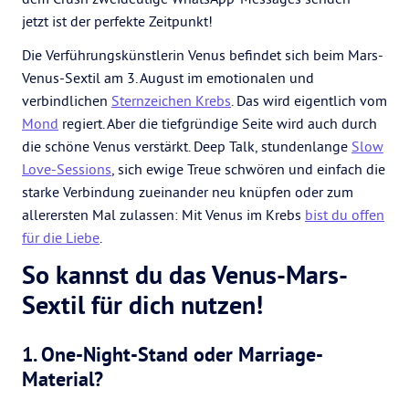
jetzt ist der perfekte Zeitpunkt!
Die Verführungskünstlerin Venus befindet sich beim Mars-
Venus-Sextil am 3. August im emotionalen und
verbindlichen
Sternzeichen Krebs
. Das wird eigentlich vom
Mond
regiert. Aber die tiefgründige Seite wird auch durch
die schöne Venus verstärkt. Deep Talk, stundenlange
Slow
Love-Sessions
, sich ewige Treue schwören und einfach die
starke Verbindung zueinander neu knüpfen oder zum
allerersten Mal zulassen: Mit Venus im Krebs
bist du offen
für die Liebe
.
So kannst du das Venus-Mars-
Sextil für dich nutzen!
1. One-Night-Stand oder Marriage-
Material?