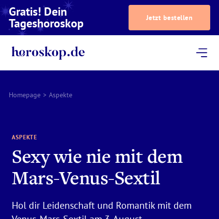
Gratis! Dein
Jetzt bestellen
Tageshoroskop
Dein Horoskop
Astrologie
Magazin
Podcast
AstroTV
Astrologen
Homepage
>
Aspekte
ASPEKTE
Sexy wie nie mit dem
Mars-Venus-Sextil
Hol dir Leidenschaft und Romantik mit dem
Venus-Mars-Sextil am 3. August