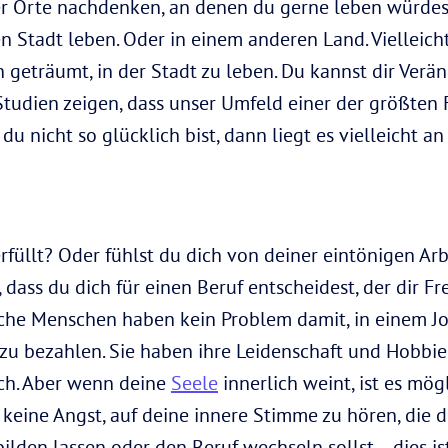
er Orte nachdenken, an denen du gerne leben würdest.
n Stadt leben. Oder in einem anderen Land. Vielleich
 geträumt, in der Stadt zu leben. Du kannst dir Ve
 Studien zeigen, dass unser Umfeld einer der größten 
 du nicht so glücklich bist, dann liegt es vielleicht 
erfüllt? Oder fühlst du dich von deiner eintönigen A
 dass du dich für einen Beruf entscheidest, der dir 
che Menschen haben kein Problem damit, in einem Job
u bezahlen. Sie haben ihre Leidenschaft und Hobbies
uch. Aber wenn deine
Seele
innerlich weint, ist es mög
keine Angst, auf deine innere Stimme zu hören, die di
ilden lassen oder den Beruf wechseln sollst – dies ist