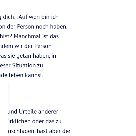
 dich: „Auf wen bin ich
von der Person noch haben.
ühlst? Manchmal ist das
indem wir der Person
was sie getan haben, in
eser Situation zu
ude leben kannst.
gen und Urteile anderer
erwirklichen oder das zu
n
einschlagen, hast aber die