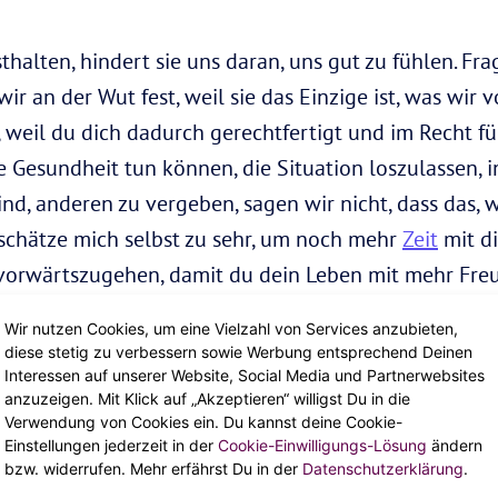
halten, hindert sie uns daran, uns gut zu fühlen. Frag
 an der Wut fest, weil sie das Einzige ist, was wir 
, weil du dich dadurch gerechtfertigt und im Recht f
e Gesundheit tun können, die Situation loszulassen, 
ind, anderen zu vergeben, sagen wir nicht, dass das, 
h schätze mich selbst zu sehr, um noch mehr
Zeit
mit di
 vorwärtszugehen, damit du dein Leben mit mehr Fre
Wir nutzen Cookies, um eine Vielzahl von Services anzubieten,
anken darüber, was andere Leute denken?
diese stetig zu verbessern sowie Werbung entsprechend Deinen
Interessen auf unserer Website, Social Media und Partnerwebsites
anzuzeigen. Mit Klick auf „Akzeptieren“ willigst Du in die
ere. So viele von uns stellen die Ideen, Wahrnehmun
Verwendung von Cookies ein. Du kannst deine Cookie-
Frag dich selbst, ob du Angst hast, einen
Traum
zu v
Einstellungen jederzeit in der
Cookie-Einwilligungs-Lösung
ändern
bzw. widerrufen. Mehr erfährst Du in der
Datenschutzerklärung
.
 willst. Oder willst du eine andere Richtung im
Lebe