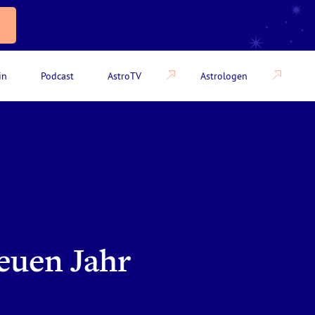
in
Podcast
AstroTV
Astrologen
neuen Jahr