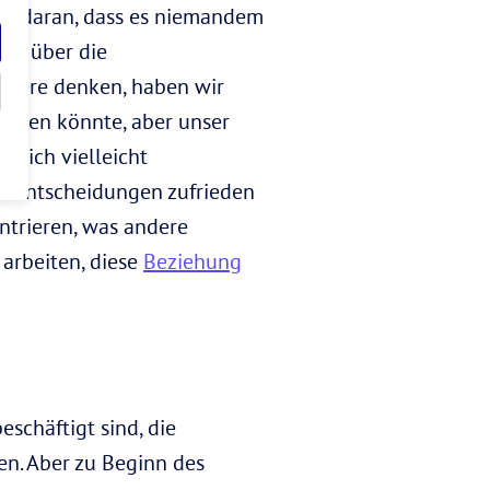
nk daran, dass es niemandem
st, über die
ndere denken, haben wir
ieren könnte, aber unser
u dich vielleicht
en Entscheidungen zufrieden
entrieren, was andere
 arbeiten, diese
Beziehung
eschäftigt sind, die
. Aber zu Beginn des