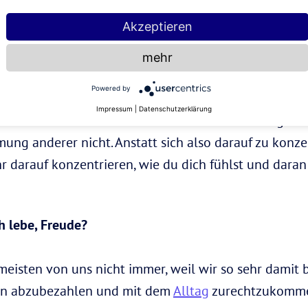
chen um dich herum dich nicht verstehen werden. De
Akzeptieren
hst. Frag dich, wie viel Zeit du damit verbringen will
enken. Wenn wir uns Sorgen darüber machen, was a
mehr
Ergebnis. Wir machen uns Gedanken darüber, was pass
Powered by
Moment ab. Wenn du in der Sorge feststeckst, fühlst d
Impressum
|
Datenschutzerklärung
r als sonst. Wenn du mit dir selbst und deinen eigen
mung anderer nicht. Anstatt sich also darauf zu konz
r darauf konzentrieren, wie du dich fühlst und daran
ch lebe, Freude?
 meisten von uns nicht immer, weil wir so sehr damit b
n abzubezahlen und mit dem
Alltag
zurechtzukommen