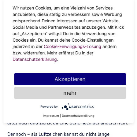
sondern mit viel Feingefühl. Da ein wenig nachjustieren,
Wir nutzen Cookies, um eine Vielzahl von Services
hier einen Fehler ausbessern. Du bleinst bei deiner
anzubieten, diese stetig zu verbessern sowie Werbung
Grundidee, aber holst dir den Support und Input, den du
entsprechend Deinen Interessen auf unserer Website,
brauchst, damit das Ganze auch ein Erfolg wird. Ganz
Social Media und Partnerwebsites anzuzeigen. Mit Klick
schön clever, Zwilling!
auf „Akzeptieren“ willigst Du in die Verwendung von
Cookies ein. Du kannst deine Cookie-Einstellungen
Wellness
jederzeit in der
Cookie-Einwilligungs-Lösung
ändern
bzw. widerrufen. Mehr erfährst Du in der
Datenschutzerklärung
.
Als
Zwilling
der 1. Dekade kannst du zum Jahresstart 2022
vor allem eins richtig gut: Couchen. Sollen die anderen
ruhig powern, du hast es lieber gemütlich. Vom Sofa aus
Akzeptieren
noch schnell Soulfood bestellen, endlos Podcasts hören
oder eine Runde Netflix – du genießt das süße Nichtstun
mehr
und den Winterschlaf-Modus. Jupiter legt einen Softstart
hin und du tust es ihm gleich. Zum Bingewatching hat so
Powered by
ein vielbeschäftigter Zwilling ja fast nie Zeit. Jetzt holst du
Impressum
|
Datenschutzerklärung
alles nach und ziehst dir eine Serie nach der anderen rein.
Dennoch – als Luftzeichen kannst du nicht lange