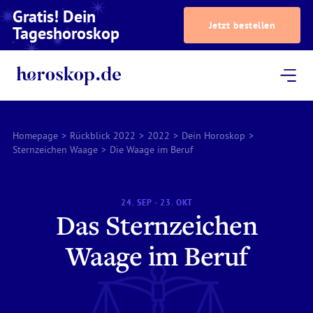
Gratis! Dein
Jetzt bestellen
Tageshoroskop
Dein Horoskop
Astrologie
Magazin
Podcast
AstroTV
Astrologen
Homepage
>
Rückblick 2022
>
2022
>
Dein Horoskop
>
Sternzeichen Waage
>
Die Waage im Beruf
24. SEP - 23. OKT
Das Sternzeichen
Waage im Beruf