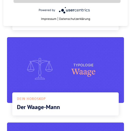
Powered by
DEIN HOROSKOP
Impressum
|
Datenschutzerklärung
Die Waage-Frau
DEIN HOROSKOP
Der Waage-Mann