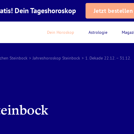
atis! Dein Tageshoroskop
Jetzt bestellen
Dein Horoskop
Astrologie
Magaz
ichen Steinbock
>
Jahreshoroskop Steinbock
>
1. Dekade 22.12. – 31.12.
teinbock