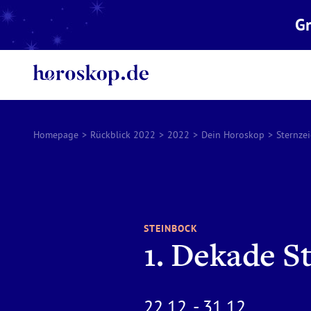
Gr
Homepage
>
Rückblick 2022
>
2022
>
Dein Horoskop
>
Sternze
STEINBOCK
1. Dekade S
22.12. - 31.12.