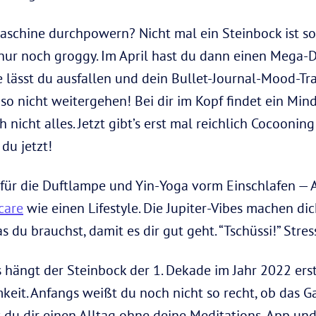
schine durchpowern? Nicht mal ein Steinbock ist so
nur noch groggy. Im April hast du dann einen Mega-
 lässt du ausfallen und dein Bullet-Journal-Mood-Tra
o nicht weitergehen! Bei dir im Kopf findet ein Mind
ch nicht alles. Jetzt gibt’s erst mal reichlich Cocoonin
du jetzt!
für die Duftlampe und Yin-Yoga vorm Einschlafen — 
care
wie einen Lifestyle. Die Jupiter-Vibes machen dic
 du brauchst, damit es dir gut geht. “Tschüssi!” Stre
 hängt der Steinbock der 1. Dekade im Jahr 2022 ers
mkeit. Anfangs weißt du noch nicht so recht, ob das Ga
t du dir einen Alltag ohne deine Meditations-App u