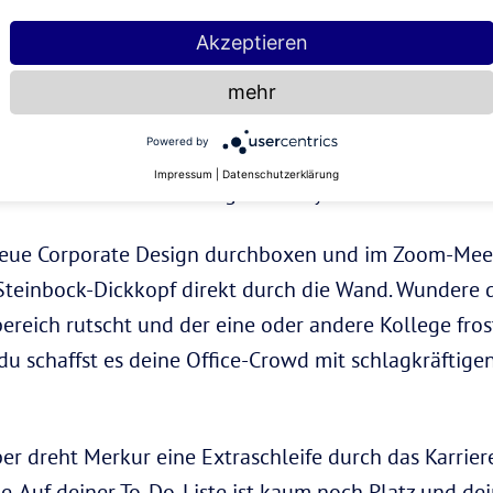
en Mal in 2022 ab: Jetzt kommt der Finanz-Crack im
S
Akzeptieren
ef wegen ein bisschen mehr Cash anzuklopfen. Ein n
chine — Jetzt ist auch die perfekte Zeit für größere
mehr
hnäppchen. Bis dahin geht es für den Steinbock 202
Powered by
tt dich von rasanten Deadlines, Karriere-Sprints und
Impressum
|
Datenschutzerklärung
ibst du einfach deinem eigenen Rhythmus treu.
neue Corporate Design durchboxen und im Zoom-Meet
 Steinbock-Dickkopf direkt durch die Wand. Wundere 
eich rutscht und der eine oder andere Kollege frosty
 du schaffst es deine Office-Crowd mit schlagkräfti
er dreht Merkur eine Extraschleife durch das Karrier
he. Auf deiner To-Do-Liste ist kaum noch Platz und dei