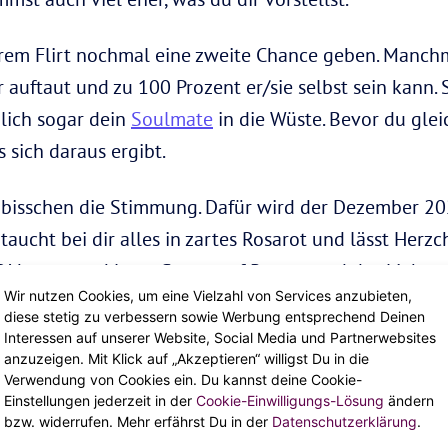
hrem Flirt nochmal eine zweite Chance geben. Manchm
 auftaut und zu 100 Prozent er/sie selbst sein kann. S
lich sogar dein
Soulmate
in die Wüste. Bevor du glei
 sich daraus ergibt.
n bisschen die Stimmung. Dafür wird der Dezember 20
taucht bei dir alles in zartes Rosarot und lässt Herz
ck? Von wegen! Love-Songs auf Repeat und das Liebes
Wir nutzen Cookies, um eine Vielzahl von Services anzubieten,
nd over the top ist, kommt jetzt genau richtig! Genie
diese stetig zu verbessern sowie Werbung entsprechend Deinen
 an.
Interessen auf unserer Website, Social Media und Partnerwebsites
anzuzeigen. Mit Klick auf „Akzeptieren“ willigst Du in die
Verwendung von Cookies ein. Du kannst deine Cookie-
Einstellungen jederzeit in der
Cookie-Einwilligungs-Lösung
ändern
bzw. widerrufen. Mehr erfährst Du in der
Datenschutzerklärung
.