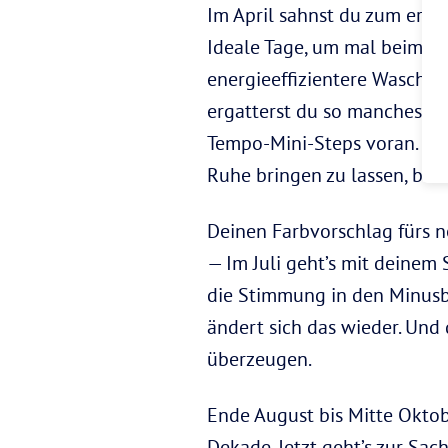
Im April sahnst du zum erst
Ideale Tage, um mal beim Ch
energieeffizientere Waschmas
ergatterst du so manches Sc
Tempo-Mini-Steps voran. Sta
Ruhe bringen zu lassen, ble
Deinen Farbvorschlag fürs 
— Im Juli geht’s mit deinem
die Stimmung in den Minusber
ändert sich das wieder. Und
überzeugen.
Ende August bis Mitte Oktob
Dekade. Jetzt geht’s zur Sac