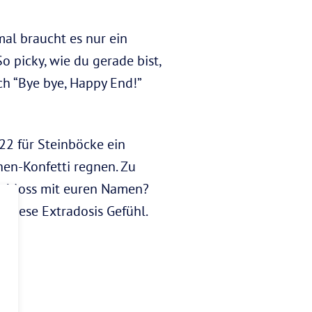
al braucht es nur ein
o picky, wie du gerade bist,
ch “Bye bye, Happy End!”
22 für Steinböcke ein
chen-Konfetti regnen. Zu
schloss mit euren Namen?
ß diese Extradosis Gefühl.