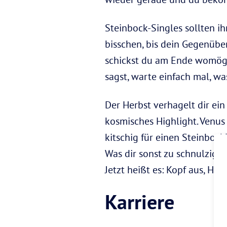
Steinbock-Singles sollten i
bisschen, bis dein Gegenüber
schickst du am Ende womög
sagst, warte einfach mal, was
Der Herbst verhagelt dir ei
kosmisches Highlight. Venus 
kitschig für einen Steinbo
Was dir sonst zu schnulzig u
Jetzt heißt es: Kopf aus, Herz
Karriere