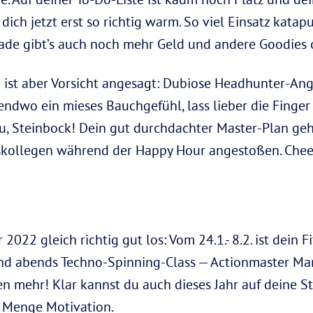
 dich jetzt erst so richtig warm. So viel Einsatz katap
ade gibt’s auch noch mehr Geld und andere Goodies 
ist aber Vorsicht angesagt: Dubiose Headhunter-Ang
endwo ein mieses Bauchgefühl, lass lieber die Finger
u, Steinbock! Dein gut durchdachter Master-Plan geht
gskollegen während der Happy Hour angestoßen. Chee
2022 gleich richtig gut los: Vom 24.1.- 8.2. ist dein F
nd abends Techno-Spinning-Class — Actionmaster Mars
ten mehr! Klar kannst du auch dieses Jahr auf deine S
e Menge Motivation.