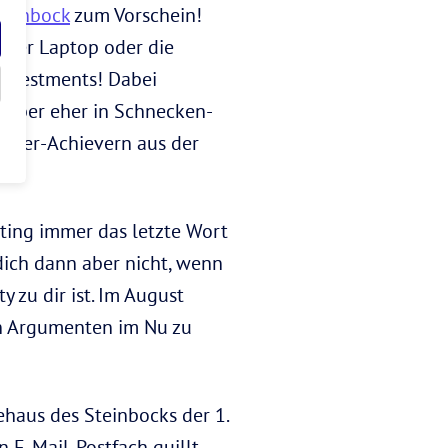
teinbock
zum Vorschein!
euer Laptop oder die
 Investments! Dabei
2 aber eher in Schnecken-
 Over-Achievern aus der
ing immer das letzte Wort
dich dann aber nicht, wenn
 zu dir ist. Im August
gen Argumenten im Nu zu
ehaus des Steinbocks der 1.
n E-Mail-Postfach quillt