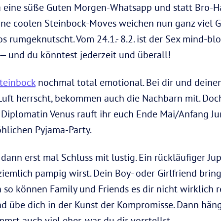
a eine süße Guten Morgen-Whatsapp und statt Bro-Ha
e coolen Steinbock-Moves weichen nun ganz viel Gef
rumgeknutscht. Vom 24.1.- 8.2. ist der Sex mind-bl
 — und du könntest jederzeit und überall!
teinbock
nochmal total emotional. Bei dir und deinem
Luft herrscht, bekommen auch die Nachbarn mit. Doch 
 Diplomatin Venus rauft ihr euch Ende Mai/Anfang 
röhlichen Pyjama-Party.
dann erst mal Schluss mit lustig. Ein rückläufiger Ju
 ziemlich pampig wirst. Dein Boy- oder Girlfriend brin
so können Family und Friends es dir nicht wirklich r
d übe dich in der Kunst der Kompromisse. Dann häng
st auch viel eher, was du dir vorstellst.