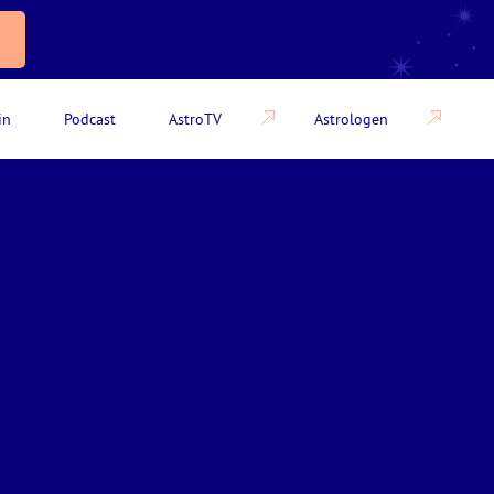
in
Podcast
AstroTV
Astrologen