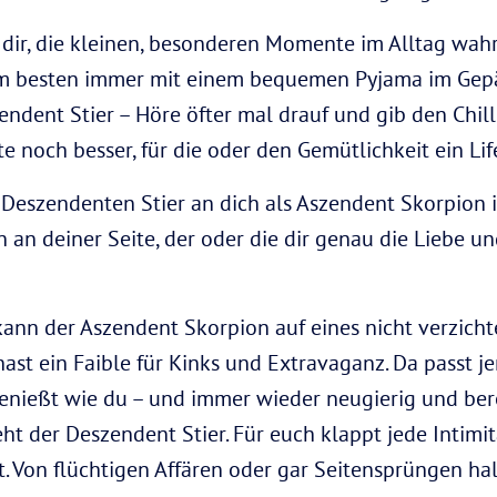
dir, die kleinen, besonderen Momente im Alltag wah
 am besten immer mit einem bequemen Pyjama im Ge
ndent Stier – Höre öfter mal drauf und gib den Chill
 noch besser, für die oder den Gemütlichkeit ein Lifes
 Deszendenten Stier an dich als Aszendent Skorpion is
 an deiner Seite, der oder die dir genau die Liebe u
nn der Aszendent Skorpion auf eines nicht verzicht
ast ein Faible für Kinks und Extravaganz. Da passt j
nießt wie du – und immer wieder neugierig und berei
eht der Deszendent Stier. Für euch klappt jede Intimi
t. Von flüchtigen Affären oder gar Seitensprüngen ha