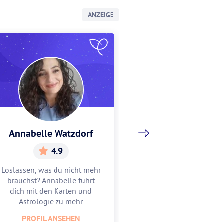
ANZEIGE
Annabelle Watzdorf
Gracia Sch
4.9
5.
Loslassen, was du nicht mehr
Gracia hilft dir, w
brauchst? Annabelle führt
Mitte zu finden u
dich mit den Karten und
zu feiern. Lass
Astrologie zu mehr
Astrologie und 
Leichtigkeit.
unterstüt
PROFIL ANSEHEN
PROFIL AN