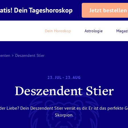
atis! Dein Tageshoroskop
Jetzt bestellen
Dein Horoskop
Astrologie
Magaz
denten
>
Deszendent Stier
23. JUL - 23. AUG
Deszendent Stier
der Liebe? Dein Deszendent Stier verrät es dir. Er ist das perfekt
Skorpion.