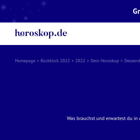
Gr
Homepage
>
Rückblick 2022
>
2022
>
Dein Horoskop
>
Deszen
Was brauchst und erwartest du in 