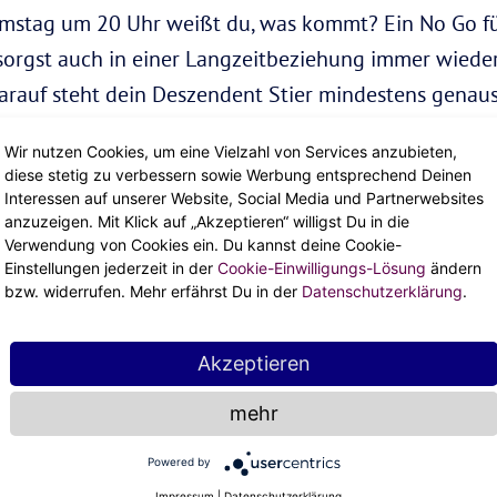
mstag um 20 Uhr weißt du, was kommt? Ein No Go fü
d sorgst auch in einer Langzeitbeziehung immer wied
arauf steht dein Deszendent Stier mindestens genaus
Wir nutzen Cookies, um eine Vielzahl von Services anzubieten,
diese stetig zu verbessern sowie Werbung entsprechend Deinen
s Aszendent Skorpion willst du was für immer. Aber 
Interessen auf unserer Website, Social Media und Partnerwebsites
parflamme herrscht. Dein Deszendent Stier zeigt dir, 
anzuzeigen. Mit Klick auf „Akzeptieren“ willigst Du in die
Verwendung von Cookies ein. Du kannst deine Cookie-
der die das locker sieht und deine Zweifel schnell ze
Einstellungen jederzeit in der
Cookie-Einwilligungs-Lösung
ändern
bzw. widerrufen. Mehr erfährst Du in der
Datenschutzerklärung
.
r den Aszendent Skorpion m
Akzeptieren
mehr
Stier-Energie
Powered by
Impressum
|
Datenschutzerklärung