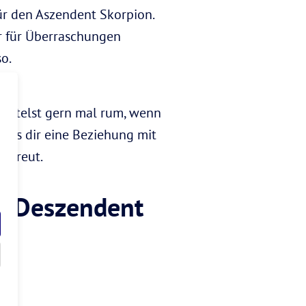
r den Aszendent Skorpion.
er für Überraschungen
o.
krittelst gern mal rum, wenn
dass dir eine Beziehung mit
rstreut.
it Deszendent