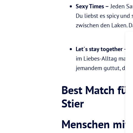
Sexy Times –
Jeden Sa
Du liebst es spicy un
zwischen den Laken. D
Let´s stay together –
Al
im Liebes-Alltag mal S
jemandem guttut, der o
Best Match fü
Stier
Menschen mit 