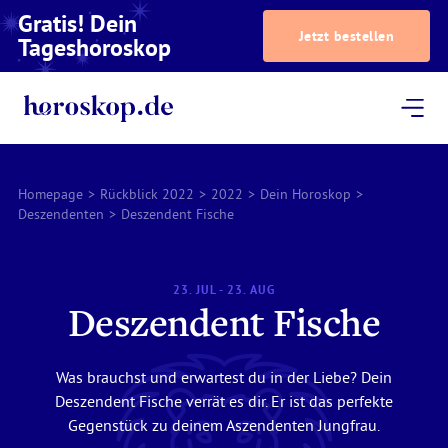
Gratis! Dein
Jetzt bestellen
Tageshoroskop
Dein Horoskop
Astrologie
Magazin
Podcast
AstroTV
Astrologen
Homepage
>
Rückblick 2022
>
2022
>
Dein Horoskop
>
Deszendenten
>
Deszendent Fische
23. JUL - 23. AUG
Deszendent Fische
Was brauchst und erwartest du in der Liebe? Dein
Deszendent Fische verrät es dir. Er ist das perfekte
Gegenstück zu deinem Aszendenten Jungfrau.