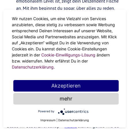
emotionalem Level ist, zeigt dein Deszendent Fische
an. Mit ihm beginnst du sogar, über alles zu reden,
was dich bewegt.
Wir nutzen Cookies, um eine Vielzahl von Services
anzubieten, diese stetig zu verbessern sowie Werbung
entsprechend Deinen Interessen auf unserer Website,
Let me inspire you –
Ob abends mit Zeichenblog im
Social Media und Partnerwebsites anzuzeigen. Mit Klick
Hofeingang sitzen, eine Gedichte-Podcast oder
auf „Akzeptieren“ willigst Du in die Verwendung von
Tarumfänger basteln – Der Deszendent Fische steht
Cookies ein. Du kannst deine Cookie-Einstellungen
für deine kreative Seite und spornt dich an, deine
jederzeit in der
Cookie-Einwilligungs-Lösung
ändern
bzw. widerrufen. Mehr erfährst Du in der
Inner Muse immer wieder auszuleben.
Datenschutzerklärung
.
Best Match für den Aszendent
Jungfrau mit Deszendent Fische
Akzeptieren
mehr
Menschen mit Fische-Energie
Powered by
Ob als Sternzeichen, Aszendent oder an einer anderen
Impressum
|
Datenschutzerklärung
Stelle im Geburtshoroskop –
Fische
stehen genau wie du