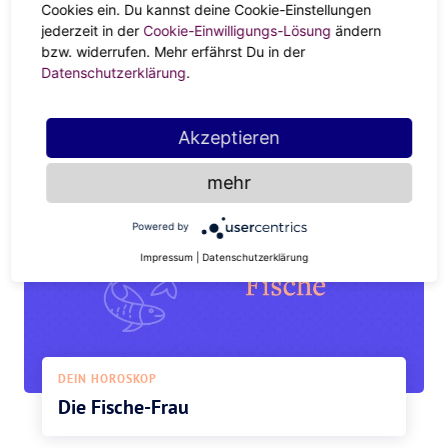
Cookies ein. Du kannst deine Cookie-Einstellungen
Fische anfangs scheinen mögen, so leidenschaftlich,
jederzeit in der
Cookie-Einwilligungs-Lösung
ändern
ungehemmt und wild geht es mit dem Fisch zwischen den
bzw. widerrufen. Mehr erfährst Du in der
Laken zu. Dabei steht die Lust des anderen für das
Datenschutzerklärung
.
großzügige Fische-Sternzeichen im Vordergrund —
Multiple Orgasmen sind also vorprogrammiert!
Akzeptieren
mehr
Powered by
Impressum
|
Datenschutzerklärung
DEIN HOROSKOP
Die Fische-Frau