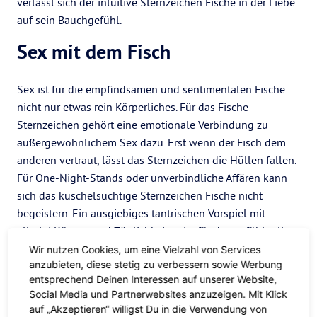
verlässt sich der intuitive Sternzeichen Fische in der Liebe
auf sein Bauchgefühl.
Sex mit dem Fisch
Sex ist für die empfindsamen und sentimentalen Fische
nicht nur etwas rein Körperliches. Für das Fische-
Sternzeichen gehört eine emotionale Verbindung zu
außergewöhnlichem Sex dazu. Erst wenn der Fisch dem
anderen vertraut, lässt das Sternzeichen die Hüllen fallen.
Für One-Night-Stands oder unverbindliche Affären kann
sich das kuschelsüchtige Sternzeichen Fische nicht
begeistern. Ein ausgiebiges tantrischen Vorspiel mit
allerlei Küssen und Zärtlichkeiten ist für das gefühlvolle
Fische-Sternzeichen genau richtig.
Wir nutzen Cookies, um eine Vielzahl von Services
anzubieten, diese stetig zu verbessern sowie Werbung
Seine phantasievolle und theatralische Seite beim Sex
entsprechend Deinen Interessen auf unserer Website,
Social Media und Partnerwebsites anzuzeigen. Mit Klick
offenbart das Sternzeichen Fische mit Vergnügen beim
auf „Akzeptieren“ willigst Du in die Verwendung von
Rollenspiel. Eins ist jedenfalls sicher: So zurückhaltend