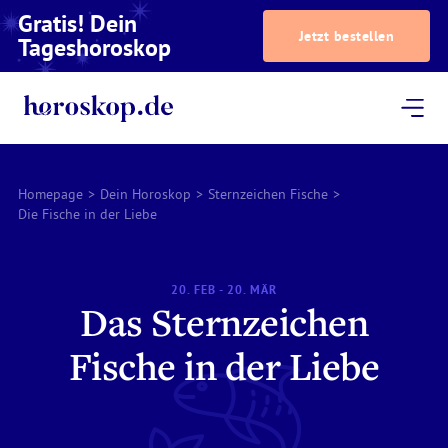
Gratis! Dein
Jetzt bestellen
Tageshoroskop
Dein Horoskop
Astrologie
Magazin
Podcast
AstroTV
Astrologen
Homepage
>
Dein Horoskop
>
Sternzeichen Fische
>
Die Fische in der Liebe
20. FEB - 20. MÄR
Das Sternzeichen
Fische in der Liebe