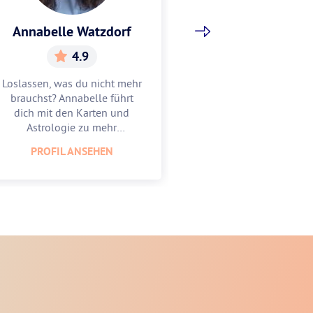
Annabelle Watzdorf
Gracia Sch
4.9
5.
Loslassen, was du nicht mehr
Gracia hilft dir, w
brauchst? Annabelle führt
Mitte zu finden u
dich mit den Karten und
zu feiern. Lass
Astrologie zu mehr
Astrologie und 
Leichtigkeit.
unterstüt
PROFIL ANSEHEN
PROFIL AN