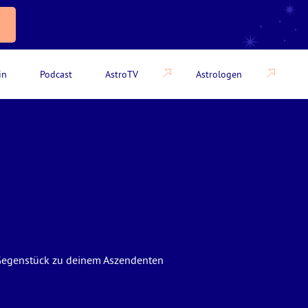
in
Podcast
AstroTV
Astrologen
te Gegenstück zu deinem Aszendenten