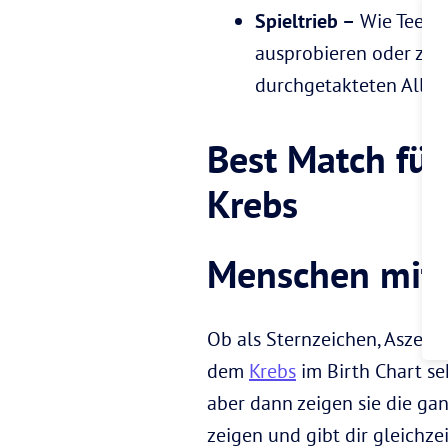
Spieltrieb –
Wie Teenag
ausprobieren oder zus
durchgetakteten Allta
Best Match für
Krebs
Menschen mit 
Ob als Sternzeichen, Aszend
dem
Krebs
im Birth Chart se
aber dann zeigen sie die ga
zeigen und gibt dir gleichzei