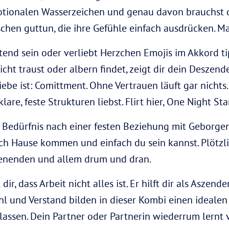
otionalen Wasserzeichen und genau davon brauchst 
schen guttun, die ihre Gefühle einfach ausdrücken. M
tend sein oder verliebt Herzchen Emojis im Akkord ti
ht traust oder albern findet, zeigt dir dein Deszend
be ist: Comittment. Ohne Vertrauen läuft gar nichts.
lare, feste Strukturen liebst. Flirt hier, One Night S
n Bedürfnis nach einer festen Beziehung mit Geborg
ch Hause kommen und einfach du sein kannst. Plötzli
enenden und allem drum und dran.
ir, dass Arbeit nicht alles ist. Er hilft dir als Aszend
ühl und Verstand bilden in dieser Kombi einen ideale
u lassen. Dein Partner oder Partnerin wiederrum lernt