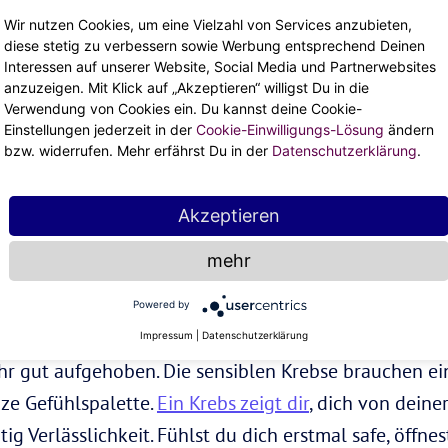
er kichernd am Ufer hocken, zwischen den Laken i
Wir nutzen Cookies, um eine Vielzahl von Services anzubieten,
diese stetig zu verbessern sowie Werbung entsprechend Deinen
ammen Sternschnuppen zählen – Mehr Leichtigkeit u
Interessen auf unserer Website, Social Media und Partnerwebsites
g auf und bringen dich auf ganz neue Gedanken.
anzuzeigen. Mit Klick auf „Akzeptieren“ willigst Du in die
Verwendung von Cookies ein. Du kannst deine Cookie-
Einstellungen jederzeit in der
Cookie-Einwilligungs-Lösung
ändern
 den Aszendent Steinbock m
bzw. widerrufen. Mehr erfährst Du in der
Datenschutzerklärung
.
Akzeptieren
mehr
Krebs-Energie
Powered by
ent oder an einer anderen Stelle im Geburtshorosko
Impressum
|
Datenschutzerklärung
hr gut aufgehoben. Die sensiblen Krebse brauchen eine
nze Gefühlspalette.
Ein Krebs zeigt dir
, dich von dein
tig Verlässlichkeit. Fühlst du dich erstmal safe, öffne