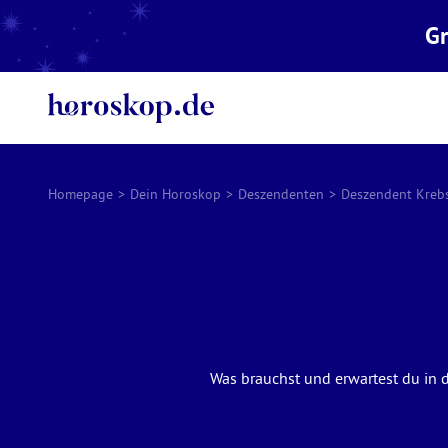
Gr
Homepage
>
Dein Horoskop
>
Deszendenten
>
Deszendent Kreb
Was brauchst und erwartest du in d