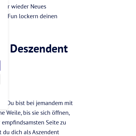
mmer wieder Neues
nd Fun lockern deinen
it Deszendent
p – Du bist bei jemandem mit
 Weile, bis sie sich öffnen,
er empfindsamsten Seite zu
st du dich als Aszendent