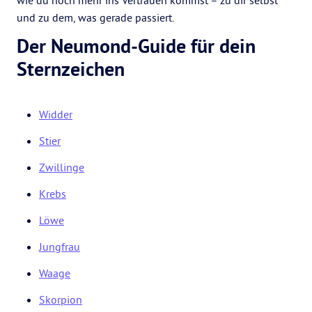
wie du noch mehr ins Vertrauen kommst – zu dir selbst
und zu dem, was gerade passiert.
Der Neumond-Guide für dein
Sternzeichen
Widder
Stier
Zwillinge
Krebs
Löwe
Jungfrau
Waage
Skorpion