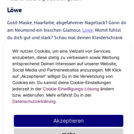
Löwe
Gold-Maske, Haarfarbe, abgefahrener Nagellack? Gönn dir
am Neumond ein bisschen Glamour,
Löwe
. Womit fühlst
du dich gut und stark? Schau mal deinen Kleiderschrank
durch und leg dir ein Power-Outfit zurecht. Mit so viel
Wir nutzen Cookies, um eine Vielzahl von Services
Selbstbewusstsein kommen die grandiosen Projekte fast
anzubieten, diese stetig zu verbessern sowie Werbung
von allein.
entsprechend Deinen Interessen auf unserer Website,
Jungfrau
Social Media und Partnerwebsites anzuzeigen. Mit Klick
auf „Akzeptieren“ willigst Du in die Verwendung von
Cookies ein. Du kannst deine Cookie-Einstellungen
Kümmere dich am Neumond mal um dich und gute
jederzeit in der
Cookie-Einwilligungs-Lösung
ändern
Gewohnheiten, die dich jetzt weiterbringen. Du wolltest
bzw. widerrufen. Mehr erfährst Du in der
schon seit langem Ayurveda ausprobieren, mehr Sport
Datenschutzerklärung
.
machen und was für deine geistige Fitness tun? Jetzt ist
dein Moment,
Jungfrau
!
Akzeptieren