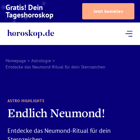
Gratis! Dein
Jetzt bestellen
Tageshoroskop
Dein Horoskop
Astrologie
Magazin
Podcast
AstroTV
Astrologen
Homepage
>
Astrologie
>
Entdecke das Neumond-Ritual für dein Sternzeichen
ASTRO-HIGHLIGHTS
Endlich Neumond!
Entdecke das Neumond-Ritual für dein
Sternzeichen