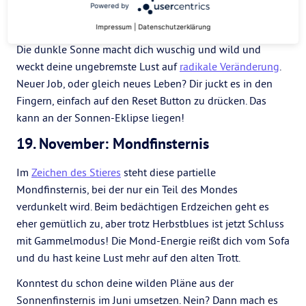
überhaupt noch von deinem Partner gesehen wirst? Wärst
Powered by
du lieber die Braut statt die Bridesmade deiner
BFF
?
Impressum
|
Datenschutzerklärung
Die dunkle Sonne macht dich wuschig und wild und
weckt deine ungebremste Lust auf
radikale Veränderung
.
Neuer Job, oder gleich neues Leben? Dir juckt es in den
Fingern, einfach auf den Reset Button zu drücken. Das
kann an der Sonnen-Eklipse liegen!
19. November: Mondfinsternis
Im
Zeichen des Stieres
steht diese partielle
Mondfinsternis, bei der nur ein Teil des Mondes
verdunkelt wird. Beim bedächtigen Erdzeichen geht es
eher gemütlich zu, aber trotz Herbstblues ist jetzt Schluss
mit Gammelmodus! Die Mond-Energie reißt dich vom Sofa
und du hast keine Lust mehr auf den alten Trott.
Konntest du schon deine wilden Pläne aus der
Sonnenfinsternis im Juni umsetzen. Nein? Dann mach es