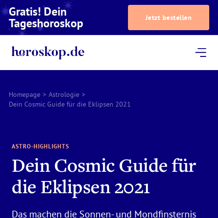
Gratis! Dein
Jetzt bestellen
Tageshoroskop
Dein Horoskop
Astrologie
Magazin
Podcast
AstroTV
Astrologen
Homepage
>
Astrologie
>
Dein Cosmic Guide für die Eklipsen 2021
ASTRO-HIGHLIGHTS
Dein Cosmic Guide für
die Eklipsen 2021
Das machen die Sonnen- und Mondfinsternis