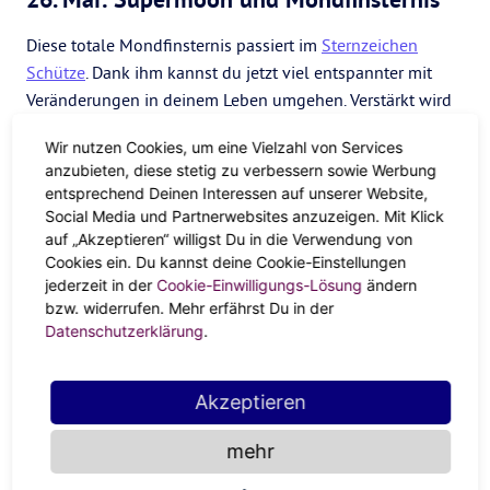
Diese totale Mondfinsternis passiert im
Sternzeichen
Schütze
. Dank ihm kannst du jetzt viel entspannter mit
Veränderungen in deinem Leben umgehen. Verstärkt wird
das noch durch den zweiten und letzten Supermond
Wir nutzen Cookies, um eine Vielzahl von Services
2021.
anzubieten, diese stetig zu verbessern sowie Werbung
entsprechend Deinen Interessen auf unserer Website,
Die
geballte Mondpower
macht vor allem deine Gefühle
Social Media und Partnerwebsites anzuzeigen. Mit Klick
viel klarer. Mit dem Schützen grübelst du nicht lange,
auf „Akzeptieren“ willigst Du in die Verwendung von
sondern stürzt dich mutig ins Abenteuer. Date mit nach
Cookies ein. Du kannst deine Cookie-Einstellungen
Hause nehmen, filmreifer Abschiedskuss statt Handshake,
jederzeit in der
Cookie-Einwilligungs-Lösung
ändern
Realtalk übers Verliebtsein statt um den Brei zu reden –
bzw. widerrufen. Mehr erfährst Du in der
Augen zu und einfach machen ist deine Devise.
Datenschutzerklärung
.
10. Juni: Sonnenfinsternis
Akzeptieren
Die Sonnenfinsternis findet im Zeichen der
Zwillinge
statt.
Und das aufgedrehte Sternzeichen rückt all deine sozialen
mehr
Beziehungen in den Fokus. Fragst du dich, ob du