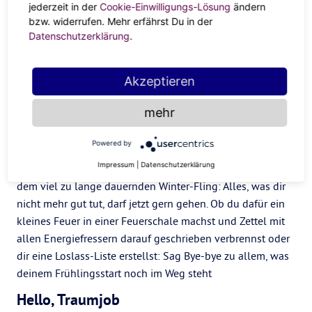
jederzeit in der
Cookie-Einwilligungs-Lösung
ändern
Wurmmond dein optimaler Anreiz,
um mal gründlich
bzw. widerrufen. Mehr erfährst Du in der
aufzuräumen
. Was oder wen willst du mit in den Frühling
Datenschutzerklärung
.
nehmen? Und was kannst du mit den Wintergeistern gern
wieder zruück schicken.
Journal deine Gedanken frei
,
indem du einmal alles runter schreibst, was dir gerade
Akzeptieren
durch den Kopf geht. Und dann mach deine Prios der
mehr
Must-haves and Let-Gos für den Wurmmond.
Lass es los
Powered by
Impressum
|
Datenschutzerklärung
Ob
Winter-Blues
, Bad Vibes in der Wohnung vom
Ex
oder
dem viel zu lange dauernden Winter-Fling: Alles, was dir
nicht mehr gut tut, darf jetzt gern gehen. Ob du dafür ein
kleines Feuer in einer Feuerschale machst und Zettel mit
allen Energiefressern darauf geschrieben verbrennst oder
dir eine Loslass-Liste erstellst: Sag Bye-bye zu allem, was
deinem Frühlingsstart noch im Weg steht
Hello, Traumjob