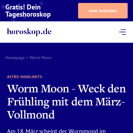
Gratis! Dein
Jetzt bestellen
Tageshoroskop
Dein Horoskop
Astrologie
Magazin
Podcast
AstroTV
Astrologen
Homepage
>
Worm Moon
ASTRO-HIGHLIGHTS
Worm Moon - Weck den
Frühling mit dem März-
Vollmond
Am 18. März scheint der Wurmmond im