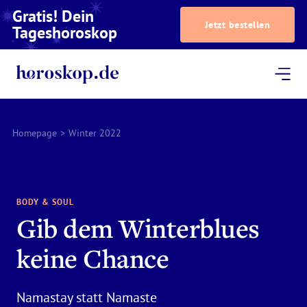
Gratis! Dein
Jetzt bestellen
Tageshoroskop
Dein Horoskop
Astrologie
Magazin
Podcast
AstroTV
Astrologen
Homepage
>
Winter 2022
BODY & SOUL
Gib dem Winterblues
keine Chance
Namastay statt Namaste