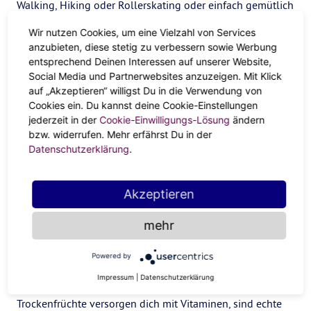
Walking, Hiking oder Rollerskating oder einfach gemütlich
durch deine Hood schlendern. Das hält deinen
Wir nutzen Cookies, um eine Vielzahl von Services
Stoffwechsel aktiv und dein Kopf wird frei. Die
Bewegung
anzubieten, diese stetig zu verbessern sowie Werbung
sorgt für Abwechslung und Input. Du siehst und hörst
entsprechend Deinen Interessen auf unserer Website,
etwas anderes, und dein Körper kommst aus dem
Social Media und Partnerwebsites anzuzeigen. Mit Klick
auf „Akzeptieren“ willigst Du in die Verwendung von
Winterschlafmodus raus. Das hebt deine Laune und bringt
Cookies ein. Du kannst deine Cookie-Einstellungen
dich auf andere Gedanken. Geht alles nicht, weil das
jederzeit in der
Cookie-Einwilligungs-Lösung
ändern
Wetter dir in die Quere kommt? Es gibt unzählige Online-
bzw. widerrufen. Mehr erfährst Du in der
Kurse, die du 24/7 abrufen kannst und Gyms haben auch
Datenschutzerklärung
.
wieder offen.
Deine Figur gerät aus den Fugen?
Akzeptieren
Die meisten von uns arbeiten seit
Corona
in der Nähe des
mehr
Kühlschranks. Das ist praktisch, aber auch tückisch. Schau,
dass du ein paar natürliche Superfoods zum Snacken im
Powered by
Haus hast und vor allem vitaminreich isst! Super Food,
Impressum
|
Datenschutzerklärung
super Mood! Frisches, saisonales Gemüse, Obst und
Trockenfrüchte versorgen dich mit Vitaminen, sind echte