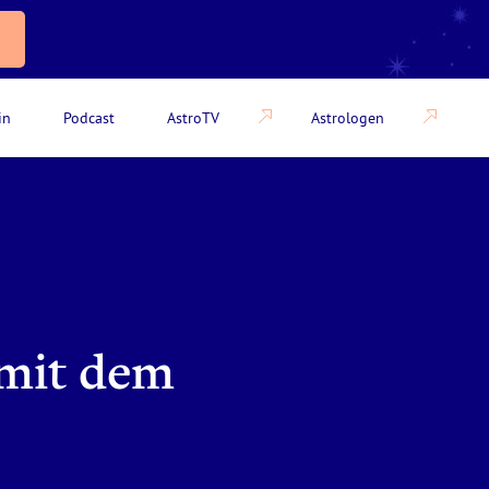
in
Podcast
AstroTV
Astrologen
mit dem