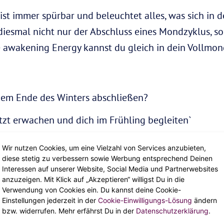
ist immer spürbar und beleuchtet alles, was sich in 
iesmal nicht nur der Abschluss eines Mondzyklus, s
se awakening Energy kannst du gleich in dein Vollmon
dem Ende des Winters abschließen?
tzt erwachen und dich im Frühling begleiten`
Wir nutzen Cookies, um eine Vielzahl von Services anzubieten,
e immer wild und anfeuernd ist, findet der Vollmond
diese stetig zu verbessern sowie Werbung entsprechend Deinen
. Das Erdzeichen hat nicht nur den besten Durchblick
Interessen auf unserer Website, Social Media und Partnerwebsites
anzuzeigen. Mit Klick auf „Akzeptieren“ willigst Du in die
 sondern steht auch für ein zielstrebiges Vorgehen. 
Verwendung von Cookies ein. Du kannst deine Cookie-
nd genau diese ehrgeizige Doer-Mentalität kannst d
Einstellungen jederzeit in der
Cookie-Einwilligungs-Lösung
ändern
bzw. widerrufen. Mehr erfährst Du in der
Datenschutzerklärung
.