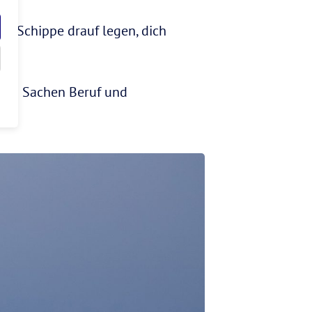
ine Schippe drauf legen, dich
t in Sachen Beruf und