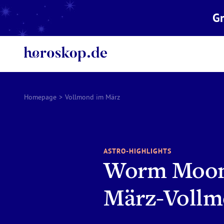
Gr
Homepage
>
Vollmond im März
ASTRO-HIGHLIGHTS
Worm Moon 
März-Voll