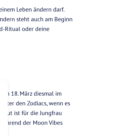
deinem Leben ändern darf.
ondern steht auch am Beginn
d-Ritual oder deine
 am 18. März diesmal im
 unter den Zodiacs, wenn es
Gut ist für die Jungfrau
u während der Moon Vibes