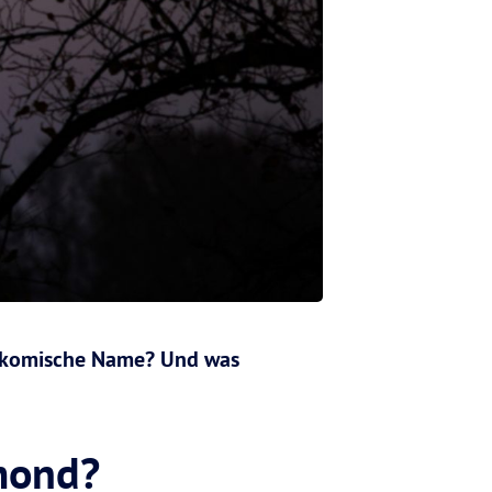
r komische Name? Und was
!
mond?