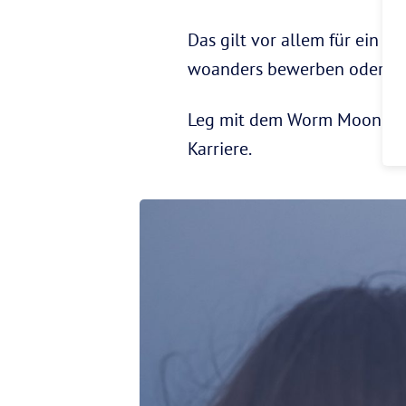
Das gilt vor allem für ein U
woanders bewerben oder end
Leg mit dem Worm Moon am 1
Karriere.