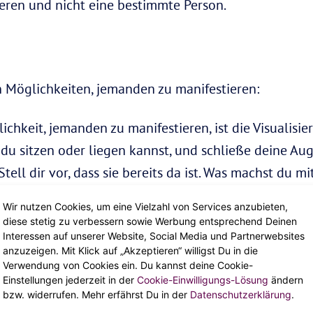
eren und nicht eine bestimmte Person.
n Möglichkeiten, jemanden zu manifestieren:
ichkeit, jemanden zu manifestieren, ist die Visualisie
 du sitzen oder liegen kannst, und schließe deine Au
Stell dir vor, dass sie bereits da ist. Was machst du mi
f so real wie möglich.
Wir nutzen Cookies, um eine Vielzahl von Services anzubieten,
diese stetig zu verbessern sowie Werbung entsprechend Deinen
 nicht gut im Tagträumen oder Visualisieren bist, ve
Interessen auf unserer Website, Social Media und Partnerwebsites
anzuzeigen. Mit Klick auf „Akzeptieren“ willigst Du in die
eiben, die man Scripting nennt. Schreibe in einem Ta
Verwendung von Cookies ein. Du kannst deine Cookie-
stieren versuchst. Gehe dabei so detailliert wie mögl
Einstellungen jederzeit in der
Cookie-Einwilligungs-Lösung
ändern
bzw. widerrufen. Mehr erfährst Du in der
Datenschutzerklärung
.
s und sogar, wie deine
Beziehung
zu ihr aussehen könn