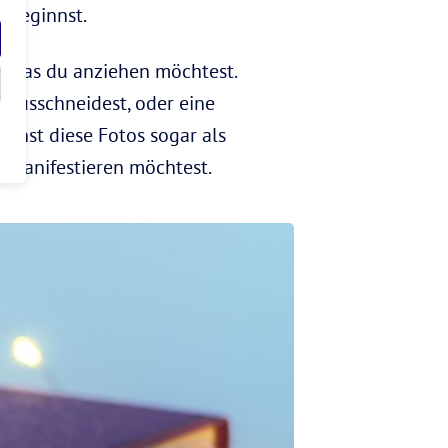
“ beginnst.
n, was du anziehen möchtest.
n ausschneidest, oder eine
annst diese Fotos sogar als
u manifestieren möchtest.