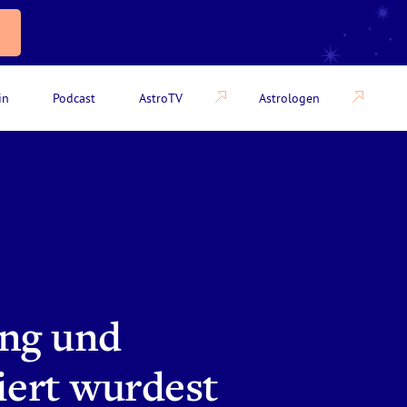
in
Podcast
AstroTV
Astrologen
ung und
iert wurdest