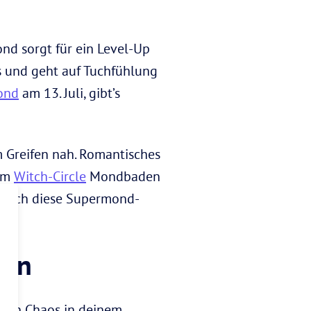
nd sorgt für ein Level-Up
gs und geht auf Tuchfühlung
ond
am 13. Juli, gibt’s
m Greifen nah. Romantisches
dem
Witch-Circle
Mondbaden
mach diese Supermond-
ann
tion Chaos in deinem