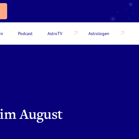
in
Podcast
AstroTV
Astrologen
 im August