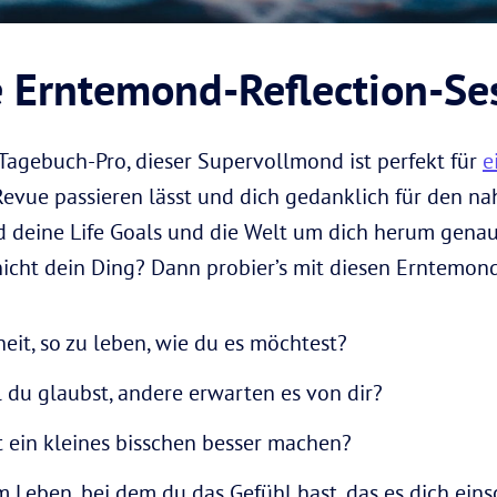
e Erntemond-Reflection-Se
agebuch-Pro, dieser Supervollmond ist perfekt für
e
vue passieren lässt und dich gedanklich für den na
und deine Life Goals und die Welt um dich herum gena
 nicht dein Ding? Dann probier’s mit diesen Erntemon
heit, so zu leben, wie du es möchtest?
l du glaubst, andere erwarten es von dir?
t ein kleines bisschen besser machen?
m Leben, bei dem du das Gefühl hast, das es dich ein