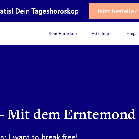
atis! Dein Tageshoroskop
Jetzt bestellen
Dein Horoskop
Astrologie
Magaz
 – Mit dem Erntemond
: I want to break free!