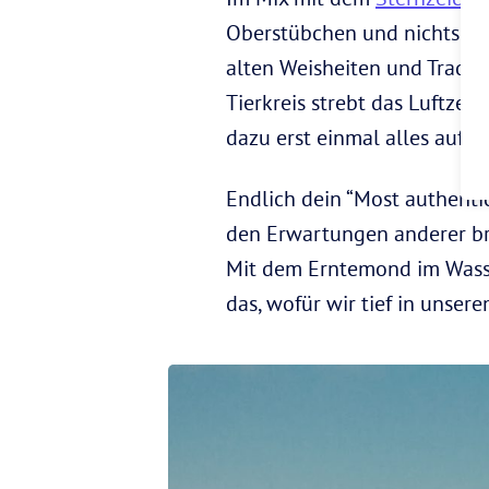
Oberstübchen und nichts ble
alten Weisheiten und Traditi
Tierkreis strebt das Luftzei
dazu erst einmal alles auf d
Endlich dein “Most authenti
den Erwartungen anderer bre
Mit dem Erntemond im Wasse
das, wofür wir tief in unser