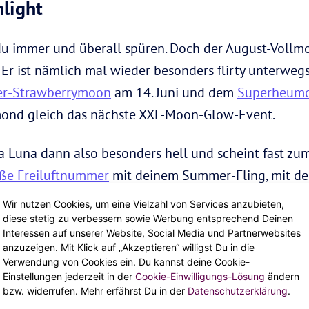
light
u immer und überall spüren. Doch der August-Vollmo
 Er ist nämlich mal wieder besonders flirty unterwe
er-Strawberrymoon
am 14. Juni und dem
Superheum
mond gleich das nächste XXL-Moon-Glow-Event.
a Luna dann also besonders hell und scheint fast zu
ße Freiluftnummer
mit deinem Summer-Fling, mit 
ond-Let-shit-go-Ritual –
nutze die Moon-Magic
und 
Wir nutzen Cookies, um eine Vielzahl von Services anzubieten,
t EVER!”.
diese stetig zu verbessern sowie Werbung entsprechend Deinen
Interessen auf unserer Website, Social Media und Partnerwebsites
anzuzeigen. Mit Klick auf „Akzeptieren“ willigst Du in die
Change mit dem Wasserm
Verwendung von Cookies ein. Du kannst deine Cookie-
Einstellungen jederzeit in der
Cookie-Einwilligungs-Lösung
ändern
bzw. widerrufen. Mehr erfährst Du in der
Datenschutzerklärung
.
en Wassermann
sorgt der Supermond für die Extrapor