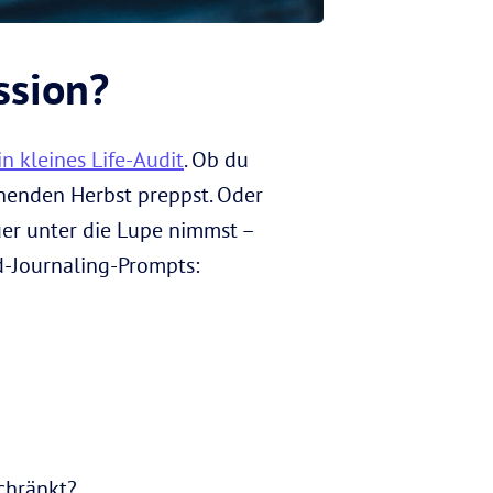
ssion?
in kleines Life-Audit
. Ob du
henden Herbst preppst. Oder
uer unter die Lupe nimmst –
d-Journaling-Prompts:
schränkt?