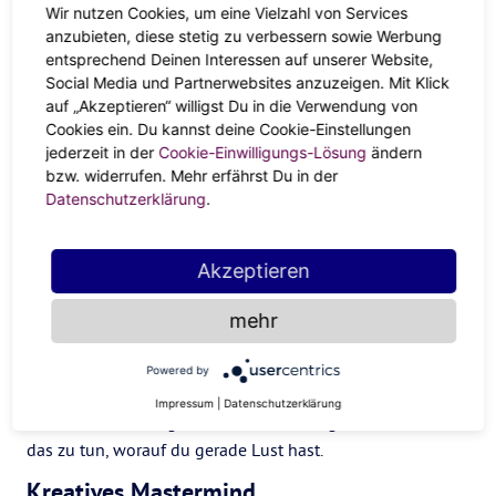
Wir nutzen Cookies, um eine Vielzahl von Services
Ich bin für dich da
anzubieten, diese stetig zu verbessern sowie Werbung
entsprechend Deinen Interessen auf unserer Website,
Ein Care-Paket für deine
Social Media und Partnerwebsites anzuzeigen. Mit Klick
Fernfreundschaft
, mit der BFF und
auf „Akzeptieren“ willigst Du in die Verwendung von
ihrem Crush auf ein Doppeldate oder gleich eine
Cookies ein. Du kannst deine Cookie-Einstellungen
Patchwork-Community starten. Jetzt ist die perfekte Zeit für
jederzeit in der
Cookie-Einwilligungs-Lösung
ändern
Teamwork, kleine Gefallen und Dinge, die dich näher mit
bzw. widerrufen. Mehr erfährst Du in der
deinen Mitmenschen zusammenschweißen.
Datenschutzerklärung
.
Einfach mal abschalten
Akzeptieren
Im
Grünen beim Waldbaden
oder Bird-Watching, mit
einem Coffee Tonic in der Hängematte oder Netflix-
mehr
Marathon mit Take-Out und viel Eiscreme, spielt keine
Rolle. Solange die Sonne im Krebs steht:
Gönn dir eine
Powered by
kleine Auszeit
, um deine emotionalen Batterien wieder
Impressum
|
Datenschutzerklärung
aufzuladen und Tagträumen nachzuhängen. Oder einfach
das zu tun, worauf du gerade Lust hast.
Kreatives Mastermind