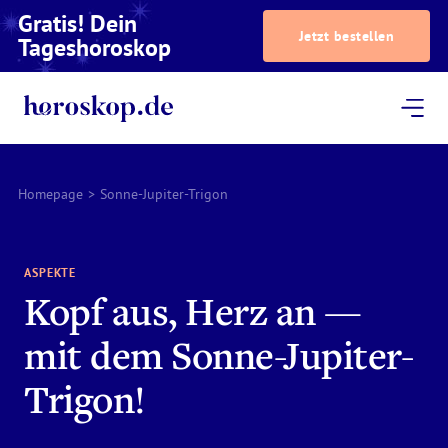
Gratis! Dein
Jetzt bestellen
Tageshoroskop
Dein Horoskop
Astrologie
Magazin
Podcast
AstroTV
Astrologen
Homepage
>
Sonne-Jupiter-Trigon
ASPEKTE
Kopf aus, Herz an —
mit dem Sonne-Jupiter-
Trigon!