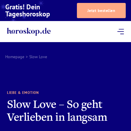
Gratis! Dein
Jetzt bestellen
Tageshoroskop
Dein Horoskop
Astrologie
Magazin
Podcast
AstroTV
Astrologen
Homepage
>
Slow Love
LIEBE & EMOTION
Slow Love – So geht
Verlieben in langsam