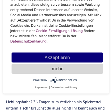
anzubieten, diese stetig zu verbessern sowie Werbung
ein Date, dass dich zwar nicht umgehauen hat, bei
entsprechend Deinen Interessen auf unserer Website,
dem du dich aber richtig verstanden und
Social Media und Partnerwebsites anzuzeigen. Mit Klick
angenommen gefühlt hast?
auf „Akzeptieren“ willigst Du in die Verwendung von
Cookies ein. Du kannst deine Cookie-Einstellungen
Gib dem Ganzen eine zweite Chance. Trefft euch außerhalb
jederzeit in der
Cookie-Einwilligungs-Lösung
ändern
eurer Clique, mach auf der nächsten Office-Feier mehr als
bzw. widerrufen. Mehr erfährst Du in der
Datenschutzerklärung
.
nur Small Talk oder wage ein zweites Date. Lass dich drauf
ein. Und vor allem: Bleibe für Überraschungen offen.
Selbst wenn es nicht die große Liebe wird – mehr
Akzeptieren
Achtsamkeit füreinander bringt dich immer weiter. Auch in
der Liebe.
mehr
5 Pros für Slow Love
Powered by
Impressum
|
Datenschutzerklärung
1. Relaxtes Daten
Lieblingsfarbe? 36 Fragen zum Verlieben als Spickzettel
unterm Tisch? Brauchst du alles nicht! Ihr kennt euch und