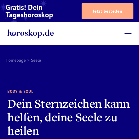
Gratis! Dein
Jetzt bestellen
Tageshoroskop
Dein Horoskop
Astrologie
Magazin
Podcast
AstroTV
Astrologen
Homepage
>
Seele
BODY & SOUL
Dein Sternzeichen kann
helfen, deine Seele zu
heilen