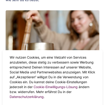
Wir nutzen Cookies, um eine Vielzahl von Services
anzubieten, diese stetig zu verbessern sowie Werbung
entsprechend Deinen Interessen auf unserer Website,
Widder, Löwe, Schütze
Social Media und Partnerwebsites anzuzeigen. Mit Klick
auf „Akzeptieren“ willigst Du in die Verwendung von
SCHÜTTLE DEN STRESS AB
Cookies ein. Du kannst deine Cookie-Einstellungen
jederzeit in der
Cookie-Einwilligungs-Lösung
ändern
Wenn du vom Feuer angetrieben wirst, brauchst du
bzw. widerrufen. Mehr erfährst Du in der
Aktivität, Intensität und Energie, um bei Kräften zu
Datenschutzerklärung
.
bleiben! Deshalb ist es wahrscheinlicher, dass du dich