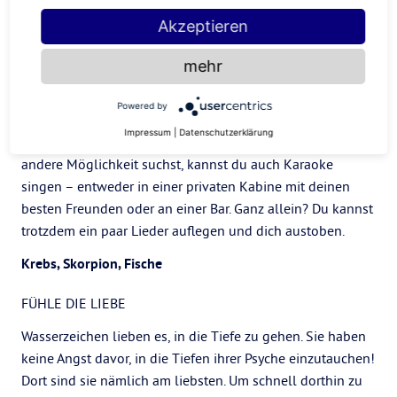
nach einer guten Cardio-Session lebensfroh fühlst als
Akzeptieren
nach einem Heulen in der Badewanne. Vielleicht gefällt es
dir auch, ein Publikum zu haben, deshalb empfehle ich dir
mehr
tanzen als perfekte Selbstfürsorge-Aktivität. Zieh dein
Glitzer-Outfit an und geh auf die Tanzfläche. Nachdem du
Powered by
dir einen Weg durch deine Gefühle gebahnt hast, wirst du
Impressum
|
Datenschutzerklärung
dich wie eine ganz neue Person fühlen. Und wenn du eine
andere Möglichkeit suchst, kannst du auch Karaoke
singen – entweder in einer privaten Kabine mit deinen
besten Freunden oder an einer Bar. Ganz allein? Du kannst
trotzdem ein paar Lieder auflegen und dich austoben.
Krebs, Skorpion, Fische
FÜHLE DIE LIEBE
Wasserzeichen lieben es, in die Tiefe zu gehen. Sie haben
keine Angst davor, in die Tiefen ihrer Psyche einzutauchen!
Dort sind sie nämlich am liebsten. Um schnell dorthin zu