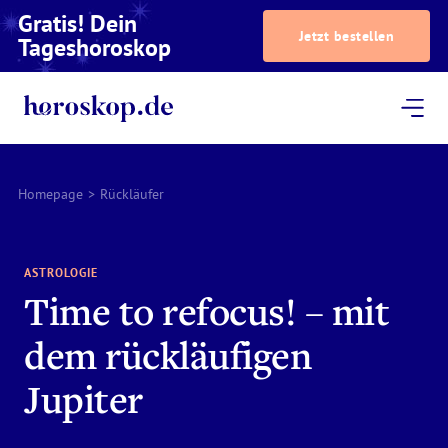
Gratis! Dein
Jetzt bestellen
Tageshoroskop
Dein Horoskop
Astrologie
Magazin
Podcast
AstroTV
Astrologen
Homepage
>
Rückläufer
ASTROLOGIE
Time to refocus! – mit
dem rückläufigen
Jupiter