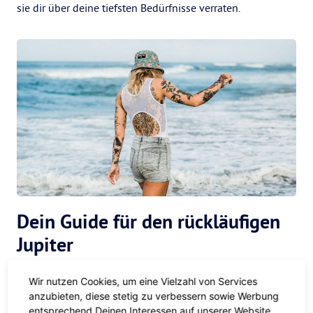
sie dir über deine tiefsten Bedürfnisse verraten.
Dein Guide für den rückläufigen
Jupiter
Masterplan in the Making
Wir nutzen Cookies, um eine Vielzahl von Services
anzubieten, diese stetig zu verbessern sowie Werbung
Du hast schon länger das Gefühl, da steckt viel mehr in dir,
entsprechend Deinen Interessen auf unserer Website,