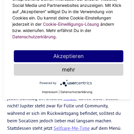
Social Media und Partnerwebsites anzuzeigen. Mit Klick
als du tatsächlich nutzt? Oder fühlst du dich stuck und
auf „Akzeptieren“ willigst Du in die Verwendung von
willst etwas verändern? Nutze die Widder-Can-Do-Power
Cookies ein. Du kannst deine Cookie-Einstellungen
und Jupiters Weitsicht und tüftle an deinem Dream-Life-
jederzeit in der
Cookie-Einwilligungs-Lösung
ändern
Masterplan! Ob mit der WOOP-Methode deine Wünsche
bzw. widerrufen. Mehr erfährst Du in der
reflektieren und anpacken, dir den passenden
Datenschutzerklärung
.
Accountability-Buddy suchen oder das Erfolgs-
Manifestationsritual
: Mit dem richtigen Schlachtplan in
Akzeptieren
place zündest du dann nach Jupiters Rückläufigkeit
deinen Turbo und startest voll durch!
mehr
Joy of missing out
Powered by
Festival-Marathon, eine WG-Party nach der anderen und
Impressum
|
Datenschutzerklärung
jeden Samstag ein anderes
Tinder
-Coffee-Date? Besser
nicht! Jupiter steht zwar für Fülle und Community,
während er sich im Rückwärtsgang befindet, solltest du
beim Socalizen jedoch lieber mal langsam machen.
Stattdessen steht jetzt
Selfcare-Me-Time
auf dem Menü.