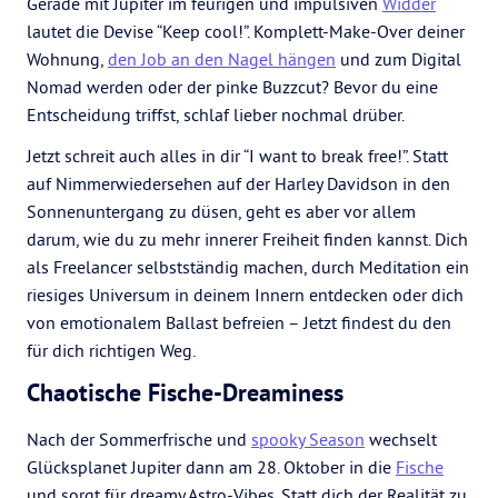
Gerade mit Jupiter im feurigen und impulsiven
Widder
lautet die Devise “Keep cool!”. Komplett-Make-Over deiner
Wohnung,
den Job an den Nagel hängen
und zum Digital
Nomad werden oder der pinke Buzzcut? Bevor du eine
Entscheidung triffst, schlaf lieber nochmal drüber.
Jetzt schreit auch alles in dir “I want to break free!”. Statt
auf Nimmerwiedersehen auf der Harley Davidson in den
Sonnenuntergang zu düsen, geht es aber vor allem
darum, wie du zu mehr innerer Freiheit finden kannst. Dich
als Freelancer selbstständig machen, durch Meditation ein
riesiges Universum in deinem Innern entdecken oder dich
von emotionalem Ballast befreien – Jetzt findest du den
für dich richtigen Weg.
Chaotische Fische-Dreaminess
Nach der Sommerfrische und
spooky Season
wechselt
Glücksplanet Jupiter dann am 28. Oktober in die
Fische
und sorgt für dreamy Astro-Vibes. Statt dich der Realität zu