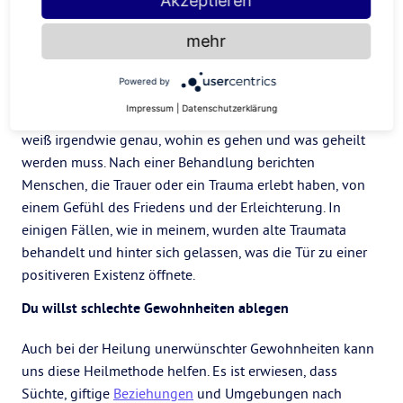
Akzeptieren
angeboten wird.
mehr
Du hast Trauer oder ein psychologisches Trauma erlebt
Powered by
Das Chi (die Heilenergie), das durch den Praktiker
Impressum
|
Datenschutzerklärung
übertragen wird, ist magisch und zutiefst mystisch und
weiß irgendwie genau, wohin es gehen und was geheilt
werden muss. Nach einer Behandlung berichten
Menschen, die Trauer oder ein Trauma erlebt haben, von
einem Gefühl des Friedens und der Erleichterung. In
einigen Fällen, wie in meinem, wurden alte Traumata
behandelt und hinter sich gelassen, was die Tür zu einer
positiveren Existenz öffnete.
Du willst schlechte Gewohnheiten ablegen
Auch bei der Heilung unerwünschter Gewohnheiten kann
uns diese Heilmethode helfen. Es ist erwiesen, dass
Süchte, giftige
Beziehungen
und Umgebungen nach