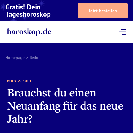
Gratis! Dein
Jetzt bestellen
Tageshoroskop
Dein Horoskop
Astrologie
Magazin
Podcast
AstroTV
Astrologen
Homepage
>
Reiki
BODY & SOUL
Brauchst du einen
Neuanfang für das neue
Jahr?