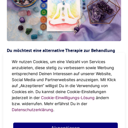
Du möchtest eine alternative Therapie zur Behandlung
von körperlichen Traumata oder Krankheiten anwenden
Wir nutzen Cookies, um eine Vielzahl von Services
anzubieten, diese stetig zu verbessern sowie Werbung
Seit Tausenden von Jahren haben sich die Menschen mit
entsprechend Deinen Interessen auf unserer Website,
vielen energetischen Praktiken selbst geheilt. Diese
Social Media und Partnerwebsites anzuzeigen. Mit Klick
angeborene
Kraft
und Weisheit ist und war schon immer
auf „Akzeptieren“ willigst Du in die Verwendung von
unser Geburtsrecht. Wenn du zu den Menschen gehörst,
Cookies ein. Du kannst deine Cookie-Einstellungen
jederzeit in der
Cookie-Einwilligungs-Lösung
ändern
die an diese menschliche Kraft glauben, könnte Reiki
bzw. widerrufen. Mehr erfährst Du in der
genau das Richtige für dich sein. Aber auch wenn du
Datenschutzerklärung
.
skeptisch bist, funktioniert Reiki, ob du daran glaubst oder
nicht. Es gibt wissenschaftliche Belege dafür, weshalb es
in einigen Krankenhäusern als therapeutische Methode