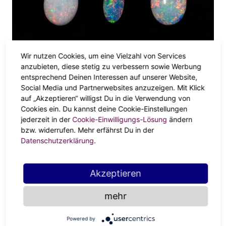
Wir nutzen Cookies, um eine Vielzahl von Services
anzubieten, diese stetig zu verbessern sowie Werbung
Schwarzer Opal
entsprechend Deinen Interessen auf unserer Website,
Social Media und Partnerwebsites anzuzeigen. Mit Klick
Schwarzer Opal ist die wertvollste und seltenste Opalart,
auf „Akzeptieren“ willigst Du in die Verwendung von
die für ihre tiefe, satte Farbe und ihr intensives Farbenspiel
Cookies ein. Du kannst deine Cookie-Einstellungen
bekannt ist. Er wird mit
Stärke
, Macht und Autorität
jederzeit in der
Cookie-Einwilligungs-Lösung
ändern
bzw. widerrufen. Mehr erfährst Du in der
assoziiert und soll seinem Träger Glück und Schutz vor
Datenschutzerklärung
.
Unheil bringen.
Feueropal
Akzeptieren
Feueropal ist eine lebhafte, orange-rote Opalart, die für
ihre auffällige Farbe und ihr feuriges Aussehen bekannt
mehr
ist. Er wird mit Leidenschaft, Emotionen und Energie
assoziiert und soll seinem Träger Glück und Schutz vor
Powered by