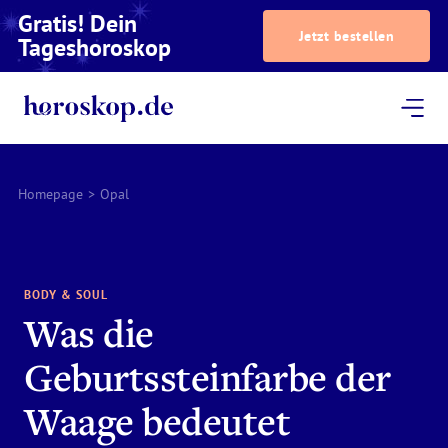
Gratis! Dein
Jetzt bestellen
Tageshoroskop
Dein Horoskop
Astrologie
Magazin
Podcast
AstroTV
Astrologen
Homepage
>
Opal
BODY & SOUL
Was die
Geburtssteinfarbe der
Waage bedeutet