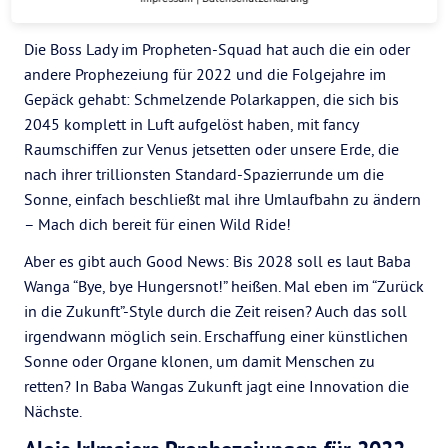
Baba Wangas Prophezeiungen für 2022
Die Boss Lady im Propheten-Squad hat auch die ein oder
andere Prophezeiung für 2022 und die Folgejahre im
Gepäck gehabt: Schmelzende Polarkappen, die sich bis
2045 komplett in Luft aufgelöst haben, mit fancy
Raumschiffen zur Venus jetsetten oder unsere Erde, die
nach ihrer trillionsten Standard-Spazierrunde um die
Sonne, einfach beschließt mal ihre Umlaufbahn zu ändern
– Mach dich bereit für einen Wild Ride!
Aber es gibt auch Good News: Bis 2028 soll es laut Baba
Wanga “Bye, bye Hungersnot!” heißen. Mal eben im “Zurück
in die Zukunft”-Style durch die Zeit reisen? Auch das soll
irgendwann möglich sein. Erschaffung einer künstlichen
Sonne oder Organe klonen, um damit Menschen zu
retten? In Baba Wangas Zukunft jagt eine Innovation die
Nächste.