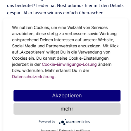
das bedeutet? Leider hat Nostradamus hier mit den Details
gespart. Also lassen wir uns einfach überraschen.
Fest steht aber: Schon jetzt regelt Alexa das Licht,
Wir nutzen Cookies, um eine Vielzahl von Services
Kühlschränke kaufen selbstständig ein und auch andere
anzubieten, diese stetig zu verbessern sowie Werbung
Dinge in unserer heutigen Welt laufen vollautomatisiert
entsprechend Deinen Interessen auf unserer Website,
ab. Und laut Nostradamus soll das noch mehr zunehmen.
Social Media und Partnerwebsites anzuzeigen. Mit Klick
auf „Akzeptieren“ willigst Du in die Verwendung von
Dein Computer füllt dann von ganz allein die schnöde
Cookies ein. Du kannst deine Cookie-Einstellungen
Excell-Liste aus und berät die Kunden im Callcenter. Viel
jederzeit in der
Cookie-Einwilligungs-Lösung
ändern
Arbeit bleibt da also in Zukunft nicht mehr für uns.
bzw. widerrufen. Mehr erfährst Du in der
Datenschutzerklärung
.
Dem Universum sei Dank, gibt es laut Nostradamus auch
positive News. Zum zweiwöchigen Wellness-Retreat mal
eben kurz zum Mars fliegen oder dem 200-Jahre-Mann
Akzeptieren
Konkurrenz machen? Laut unserem Buddy Nostradamus
ist das drin. Ob Sightseeing-Tour durchs All oder länger
mehr
leben – alles ist möglich. Gut, vielleicht noch nicht im Jahr
2022. Aber hier lautet das Motto “We’re gettin’ there!”.
Powered by
Impressum
|
Datenschutzerklärung