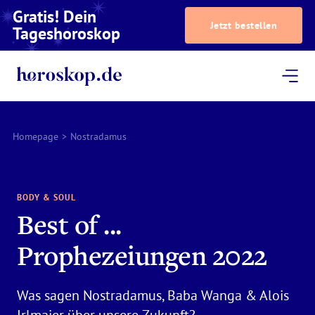
Gratis! Dein
Jetzt bestellen
Tageshoroskop
Dein Horoskop
Astrologie
Magazin
Podcast
AstroTV
Astrologen
Homepage
>
Nostradamus
BODY & SOUL
Best of ...
Prophezeiungen 2022
Was sagen Nostradamus, Baba Wanga & Alois
Irlmaier über unsere Zukunft?