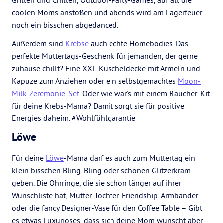
Grillen und Chillen, Outdoor-Party-Games, auf all die
coolen Moms anstoßen und abends wird am Lagerfeuer
noch ein bisschen abgedanced.
Außerdem sind
Krebse
auch echte Homebodies. Das
perfekte Muttertags-Geschenk für jemanden, der gerne
zuhause chillt? Eine XXL-Kuscheldecke mit Ärmeln und
Kapuze zum Anziehen oder ein selbstgemachtes
Moon-
Milk-Zeremonie-Set
. Oder wie wär’s mit einem Räucher-Kit
für deine Krebs-Mama? Damit sorgt sie für positive
Energies daheim. #Wohlfühlgarantie
Löwe
Für deine
Löwe
-Mama darf es auch zum Muttertag ein
klein bisschen Bling-Bling oder schönen Glitzerkram
geben. Die Ohrringe, die sie schon länger auf ihrer
Wunschliste hat, Mutter-Tochter-Friendship-Armbänder
oder die fancy Designer-Vase für den Coffee Table – Gibt
es etwas Luxuriöses, dass sich deine Mom wünscht aber