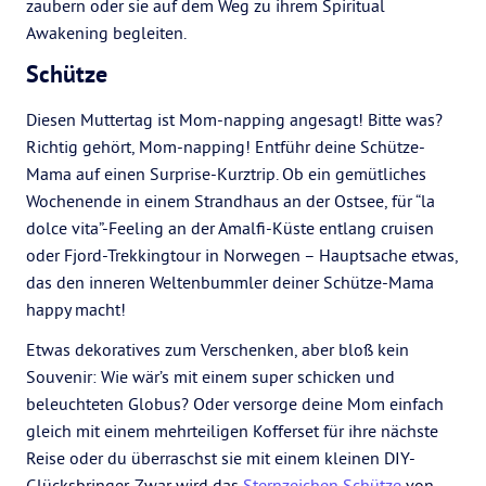
zaubern oder sie auf dem Weg zu ihrem Spiritual
Awakening begleiten.
Schütze
Diesen Muttertag ist Mom-napping angesagt! Bitte was?
Richtig gehört, Mom-napping! Entführ deine Schütze-
Mama auf einen Surprise-Kurztrip. Ob ein gemütliches
Wochenende in einem Strandhaus an der Ostsee, für “la
dolce vita”-Feeling an der Amalfi-Küste entlang cruisen
oder Fjord-Trekkingtour in Norwegen – Hauptsache etwas,
das den inneren Weltenbummler deiner Schütze-Mama
happy macht!
Etwas dekoratives zum Verschenken, aber bloß kein
Souvenir: Wie wär’s mit einem super schicken und
beleuchteten Globus? Oder versorge deine Mom einfach
gleich mit einem mehrteiligen Kofferset für ihre nächste
Reise oder du überraschst sie mit einem kleinen DIY-
Glücksbringer. Zwar wird das
Sternzeichen Schütze
von