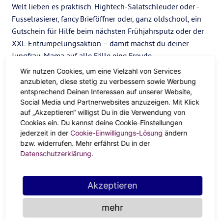
Welt lieben es praktisch. Hightech-Salatschleuder oder -
Fusselrasierer, fancy Brieföffner oder, ganz oldschool, ein
Gutschein für Hilfe beim nächsten Frühjahrsputz oder der
XXL-Entrümpelungsaktion – damit machst du deiner
Jungfrau-Mama auf alle Fälle eine Freude.
Wir nutzen Cookies, um eine Vielzahl von Services
Deine Mom ist immer im Hustle-Modus unterwegs und
anzubieten, diese stetig zu verbessern sowie Werbung
mit Abschalten tut sie sich schwer? Wie wär’s da mit einer
entsprechend Deinen Interessen auf unserer Website,
Selfcare-Bucketlist
, die ihr gemeinsam abhaken könnt.
Social Media und Partnerwebsites anzuzeigen. Mit Klick
Wellness und Quality-Time gleichzeitig? Win win!
auf „Akzeptieren“ willigst Du in die Verwendung von
Cookies ein. Du kannst deine Cookie-Einstellungen
jederzeit in der
Cookie-Einwilligungs-Lösung
ändern
bzw. widerrufen. Mehr erfährst Du in der
Datenschutzerklärung
.
Akzeptieren
mehr