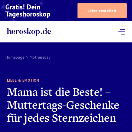
Gratis! Dein
Jetzt bestellen
Tageshoroskop
Dein Horoskop
Astrologie
Magazin
Podcast
AstroTV
Astrologen
Homepage
>
Mothersday
LIEBE & EMOTION
Mama ist die Beste! –
Muttertags-Geschenke
für jedes Sternzeichen