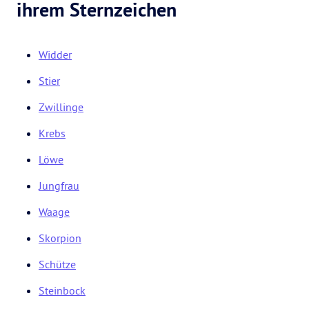
ihrem Sternzeichen
Widder
Stier
Zwillinge
Krebs
Löwe
Jungfrau
Waage
Skorpion
Schütze
Steinbock