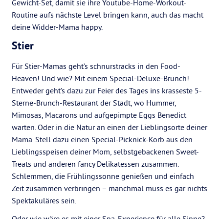
Gewicht-Set, damit sie ihre Youtube-Home-Workout-
Routine aufs nächste Level bringen kann, auch das macht
deine Widder-Mama happy.
Stier
Für Stier-Mamas geht’s schnurstracks in den Food-
Heaven! Und wie? Mit einem Special-Deluxe-Brunch!
Entweder geht’s dazu zur Feier des Tages ins krasseste 5-
Sterne-Brunch-Restaurant der Stadt, wo Hummer,
Mimosas, Macarons und aufgepimpte Eggs Benedict
warten. Oder in die Natur an einen der Lieblingsorte deiner
Mama. Stell dazu einen Special-Picknick-Korb aus den
Lieblingsspeisen deiner Mom, selbstgebackenen Sweet-
Treats und anderen fancy Delikatessen zusammen.
Schlemmen, die Frühlingssonne genießen und einfach
Zeit zusammen verbringen – manchmal muss es gar nichts
Spektakuläres sein.
Oder wie wäre es mit einer Spa-Experience für alle Sinne?