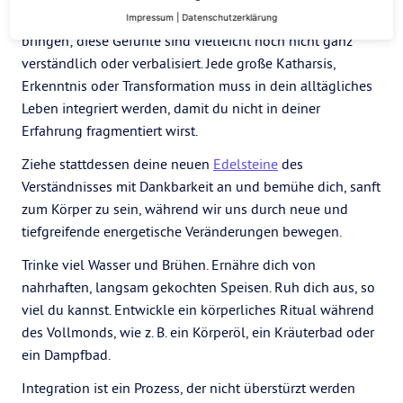
Diese Mondphase kann Licht in die schattigen Bereiche
Impressum
|
Datenschutzerklärung
bringen; diese Gefühle sind vielleicht noch nicht ganz
verständlich oder verbalisiert. Jede große Katharsis,
Erkenntnis oder Transformation muss in dein alltägliches
Leben integriert werden, damit du nicht in deiner
Erfahrung fragmentiert wirst.
Ziehe stattdessen deine neuen
Edelsteine
des
Verständnisses mit Dankbarkeit an und bemühe dich, sanft
zum Körper zu sein, während wir uns durch neue und
tiefgreifende energetische Veränderungen bewegen.
Trinke viel Wasser und Brühen. Ernähre dich von
nahrhaften, langsam gekochten Speisen. Ruh dich aus, so
viel du kannst. Entwickle ein körperliches Ritual während
des Vollmonds, wie z. B. ein Körperöl, ein Kräuterbad oder
ein Dampfbad.
Integration ist ein Prozess, der nicht überstürzt werden