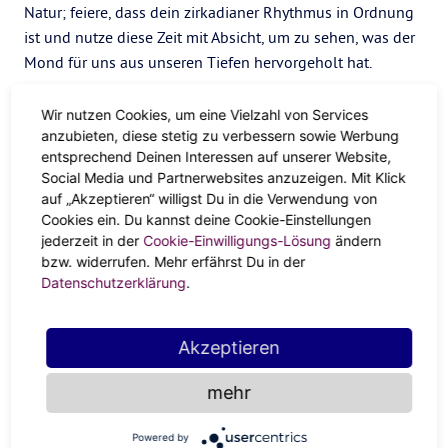
Natur; feiere, dass dein zirkadianer Rhythmus in Ordnung
ist und nutze diese Zeit mit Absicht, um zu sehen, was der
Mond für uns aus unseren Tiefen hervorgeholt hat.
Frustration lässt keine Ruhe zu. Wenn du also nicht
Wir nutzen Cookies, um eine Vielzahl von Services
schlafen kannst, zieh dir einen bequemen Bademantel an
anzubieten, diese stetig zu verbessern sowie Werbung
und koche dir einen entspannenden Tee wie Baldrian,
entsprechend Deinen Interessen auf unserer Website,
Lavendel oder Kamille. Nutze die Zeit, in der du schlafen
Social Media und Partnerwebsites anzuzeigen. Mit Klick
würdest, um zu meditieren, Tagebuch zu führen, Aquarelle
auf „Akzeptieren“ willigst Du in die Verwendung von
Cookies ein. Du kannst deine Cookie-Einstellungen
zu malen oder dir Vorsätze zu setzen.
jederzeit in der
Cookie-Einwilligungs-Lösung
ändern
Wenn ich während eines Vollmond-Zyklus erwache, sehe
bzw. widerrufen. Mehr erfährst Du in der
Datenschutzerklärung
.
ich das oft als freudige Synchronizität: Jetzt ist die Zeit, um
die innere Arbeit zu tun, die oft für dringlichere
Alltagsaktivitäten beiseite geschoben wird. Mitten in der
Akzeptieren
Nacht gibt es nichts anderes zu tun, als ganz bei unseren
Gefühlen zu sein.
mehr
Integration
Powered by