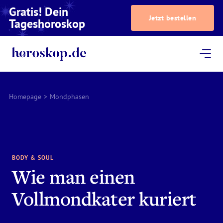
Gratis! Dein
Jetzt bestellen
Tageshoroskop
Dein Horoskop
Astrologie
Magazin
Podcast
AstroTV
Astrologen
Homepage
>
Mondphasen
BODY & SOUL
Wie man einen
Vollmondkater kuriert