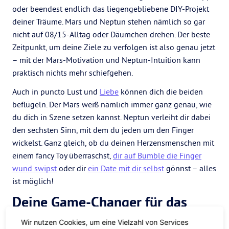
oder beendest endlich das liegengebliebene DIY-Projekt
deiner Träume. Mars und Neptun stehen nämlich so gar
nicht auf 08/15-Alltag oder Däumchen drehen. Der beste
Zeitpunkt, um deine Ziele zu verfolgen ist also genau jetzt
– mit der Mars-Motivation und Neptun-Intuition kann
praktisch nichts mehr schiefgehen.
Auch in puncto Lust und
Liebe
können dich die beiden
beflügeln. Der Mars weiß nämlich immer ganz genau, wie
du dich in Szene setzen kannst. Neptun verleiht dir dabei
den sechsten Sinn, mit dem du jeden um den Finger
wickelst. Ganz gleich, ob du deinen Herzensmenschen mit
einem fancy Toy überraschst,
dir auf Bumble die Finger
wund swipst
oder dir
ein Date mit dir selbst
gönnst – alles
ist möglich!
Deine Game-Changer für das
Mars-Neptun-Quadrat
Wir nutzen Cookies, um eine Vielzahl von Services