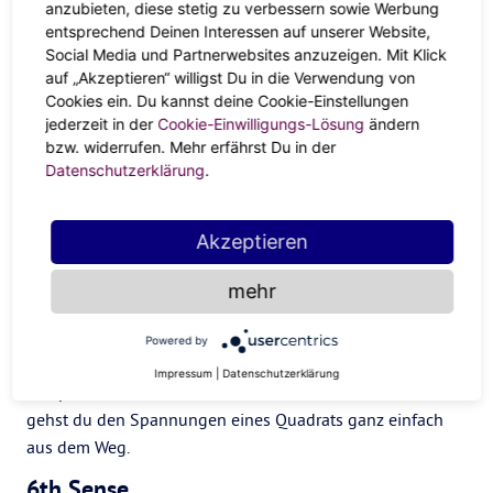
anzubieten, diese stetig zu verbessern sowie Werbung
Von der Muse geküsst
entsprechend Deinen Interessen auf unserer Website,
Social Media und Partnerwebsites anzuzeigen. Mit Klick
auf „Akzeptieren“ willigst Du in die Verwendung von
Mars und Neptun bringen dein Kopfkino zum Überquellen
Cookies ein. Du kannst deine Cookie-Einstellungen
und verpassen dir die nötige Portion Kreativität. Vielleicht
jederzeit in der
Cookie-Einwilligungs-Lösung
ändern
wird es endlich Zeit, deinen eigenen Fantasy-Roman zu
bzw. widerrufen. Mehr erfährst Du in der
schreiben oder die Batik-Farbe aus dem Schrank zu
Datenschutzerklärung
.
kramen. Die Ideen sprudeln jedenfalls nur so aus dir
heraus.
Akzeptieren
Take a Chill-Pill
mehr
Auch wenn Mars dich ständig vorantreibt, solltest du
Neptuns Bedürfnisse nicht vergessen. Wie wäre es mit
Powered by
einem achtsamen Spaziergang, Tantra Yoga oder einem
Impressum
|
Datenschutzerklärung
entspannten Bad mit einer duftenden Badebombe? So
gehst du den Spannungen eines Quadrats ganz einfach
aus dem Weg.
6th Sense