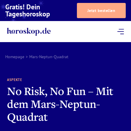
Gratis! Dein
Jetzt bestellen
Tageshoroskop
Dein Horoskop
Astrologie
Magazin
Podcast
AstroTV
Astrologen
Homepage
>
Mars-Neptun-Quadrat
ASPEKTE
No Risk, No Fun – Mit
dem Mars-Neptun-
Quadrat