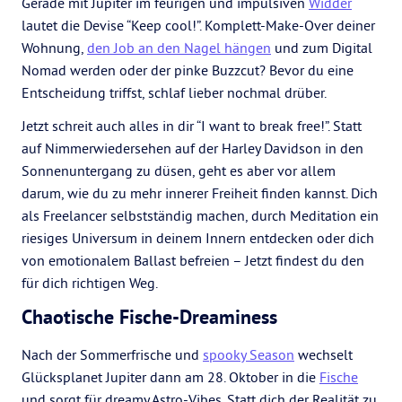
Gerade mit Jupiter im feurigen und impulsiven
Widder
lautet die Devise “Keep cool!”. Komplett-Make-Over deiner
Wohnung,
den Job an den Nagel hängen
und zum Digital
Nomad werden oder der pinke Buzzcut? Bevor du eine
Entscheidung triffst, schlaf lieber nochmal drüber.
Jetzt schreit auch alles in dir “I want to break free!”. Statt
auf Nimmerwiedersehen auf der Harley Davidson in den
Sonnenuntergang zu düsen, geht es aber vor allem
darum, wie du zu mehr innerer Freiheit finden kannst. Dich
als Freelancer selbstständig machen, durch Meditation ein
riesiges Universum in deinem Innern entdecken oder dich
von emotionalem Ballast befreien – Jetzt findest du den
für dich richtigen Weg.
Chaotische Fische-Dreaminess
Nach der Sommerfrische und
spooky Season
wechselt
Glücksplanet Jupiter dann am 28. Oktober in die
Fische
und sorgt für dreamy Astro-Vibes. Statt dich der Realität zu