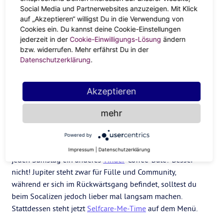
Social Media und Partnerwebsites anzuzeigen. Mit Klick
als du tatsächlich nutzt? Oder fühlst du dich stuck und
auf „Akzeptieren“ willigst Du in die Verwendung von
willst etwas verändern? Nutze die Widder-Can-Do-Power
Cookies ein. Du kannst deine Cookie-Einstellungen
und Jupiters Weitsicht und tüftle an deinem Dream-Life-
jederzeit in der
Cookie-Einwilligungs-Lösung
ändern
Masterplan! Ob mit der WOOP-Methode deine Wünsche
bzw. widerrufen. Mehr erfährst Du in der
reflektieren und anpacken, dir den passenden
Datenschutzerklärung
.
Accountability-Buddy suchen oder das Erfolgs-
Manifestationsritual
: Mit dem richtigen Schlachtplan in
Akzeptieren
place zündest du dann nach Jupiters Rückläufigkeit
deinen Turbo und startest voll durch!
mehr
Joy of missing out
Powered by
Festival-Marathon, eine WG-Party nach der anderen und
Impressum
|
Datenschutzerklärung
jeden Samstag ein anderes
Tinder
-Coffee-Date? Besser
nicht! Jupiter steht zwar für Fülle und Community,
während er sich im Rückwärtsgang befindet, solltest du
beim Socalizen jedoch lieber mal langsam machen.
Stattdessen steht jetzt
Selfcare-Me-Time
auf dem Menü.