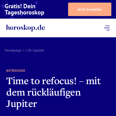
Gratis! Dein
Jetzt bestellen
Tageshoroskop
Dein Horoskop
Astrologie
Magazin
Podcast
AstroTV
Astrologen
Homepage
>
Life Update
ASTROLOGIE
Time to refocus! – mit
dem rückläufigen
Jupiter