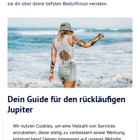
sie dir über deine tiefsten Bedürfnisse verraten.
Dein Guide für den rückläufigen
Jupiter
Masterplan in the Making
Wir nutzen Cookies, um eine Vielzahl von Services
anzubieten, diese stetig zu verbessern sowie Werbung
Du hast schon länger das Gefühl, da steckt viel mehr in dir,
entsprechend Deinen Interessen auf unserer Website,