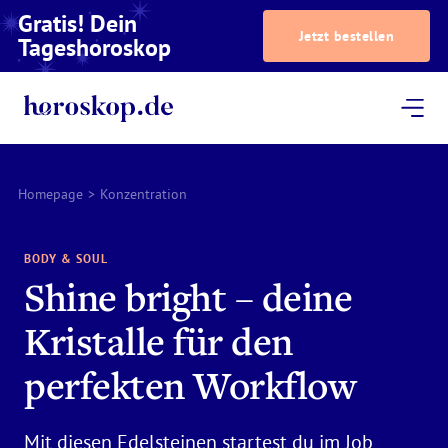
Gratis! Dein
Jetzt bestellen
Tageshoroskop
Dein Horoskop
Astrologie
Magazin
Podcast
AstroTV
Astrologen
Homepage
>
Konzentration
BODY & SOUL
Shine bright – deine
Kristalle für den
perfekten Workflow
Mit diesen Edelsteinen startest du im Job