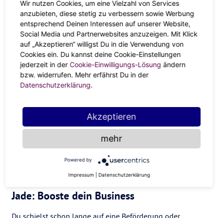
Wir nutzen Cookies, um eine Vielzahl von Services
anzubieten, diese stetig zu verbessern sowie Werbung
Rosenquarz: Selbstvertrauen to go
entsprechend Deinen Interessen auf unserer Website,
Social Media und Partnerwebsites anzuzeigen. Mit Klick
“Das schaffe ich eh nicht. Die anderen können das besser
auf „Akzeptieren“ willigst Du in die Verwendung von
als ich.”
Mit dem Rosenquarz gehören diese Gedanken in
Cookies ein. Du kannst deine Cookie-Einstellungen
Null Komma nichts der Vergangenheit an. Denn mit seiner
jederzeit in der
Cookie-Einwilligungs-Lösung
ändern
beruhigenden Aura kann der Kristall dir zu einem
bzw. widerrufen. Mehr erfährst Du in der
Datenschutzerklärung
.
Confidence-Boost verhelfen.
Sobald diese kleine Stimme in deinem Kopf dein
Akzeptieren
Selbstvertrauen
zunichtemachen will, kannst du ein
kleines Rosenquarz-Ritual durchführen. Halte den Stein in
mehr
deinen Händen, atme tief durch und forme ein kurzes
Mantra, dass dich für den Rest des Arbeitstages begleiten
Powered by
soll.
“Ich bin gut genug“
oder
“ich kann alles schaffen”
Impressum
|
Datenschutzerklärung
sind nur einige Beispiele.
Jade: Booste dein Business
Du schielst schon lange auf eine Beförderung oder