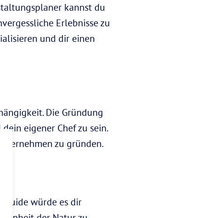
nstaltungsplaner kannst du
nvergessliche Erlebnisse zu
alisieren und dir einen
hängigkeit. Die Gründung
dein eigener Chef zu sein.
s Unternehmen zu gründen.
r-Guide würde es dir
chönheit der Natur zu