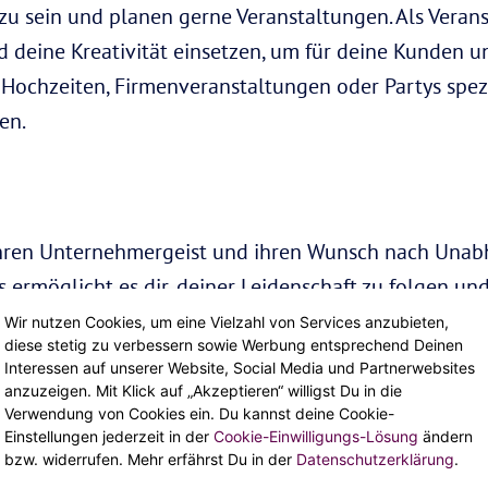
g zu sein und planen gerne Veranstaltungen. Als Vera
d deine Kreativität einsetzen, um für deine Kunden u
 Hochzeiten, Firmenveranstaltungen oder Partys spezi
en.
ihren Unternehmergeist und ihren Wunsch nach Unab
rmöglicht es dir, deiner Leidenschaft zu folgen und 
 und innovativen Ideen nutzen, um ein erfolgreiche
Wir nutzen Cookies, um eine Vielzahl von Services anzubieten,
diese stetig zu verbessern sowie Werbung entsprechend Deinen
Interessen auf unserer Website, Social Media und Partnerwebsites
anzuzeigen. Mit Klick auf „Akzeptieren“ willigst Du in die
Verwendung von Cookies ein. Du kannst deine Cookie-
Einstellungen jederzeit in der
Cookie-Einwilligungs-Lösung
ändern
eie Natur und das Abenteuer. Eine Karriere als Outdoo
bzw. widerrufen. Mehr erfährst Du in der
Datenschutzerklärung
.
aft mit anderen zu teilen und ihnen zu helfen, die S