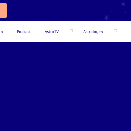
in
Podcast
AstroTV
Astrologen