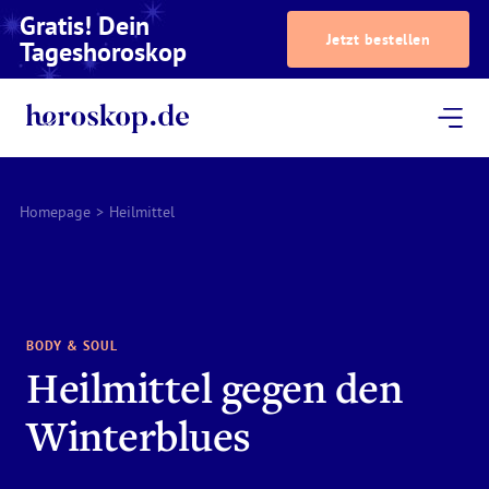
Gratis! Dein
Jetzt bestellen
Tageshoroskop
Dein Horoskop
Astrologie
Magazin
Podcast
AstroTV
Astrologen
Homepage
>
Heilmittel
BODY & SOUL
Heilmittel gegen den
Winterblues