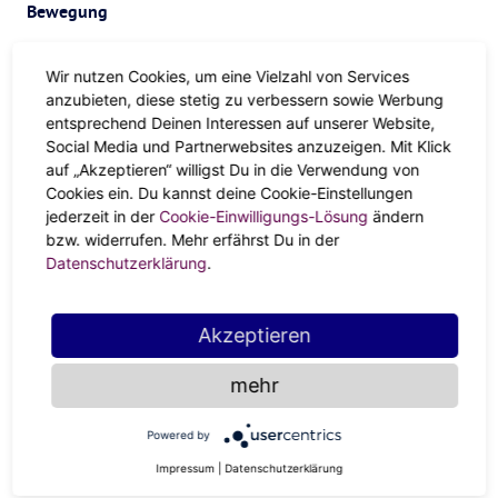
Bewegung
Bewegung ist ein hervorragendes Mittel, um den
Wir nutzen Cookies, um eine Vielzahl von Services
Winterblues zu bekämpfen. Astrologisch gesehen steht
anzubieten, diese stetig zu verbessern sowie Werbung
Mars
für körperliche Energie, Motivation und
entsprechend Deinen Interessen auf unserer Website,
Entschlossenheit. Treibe körperliche Aktivitäten, die deinen
Social Media und Partnerwebsites anzuzeigen. Mit Klick
auf „Akzeptieren“ willigst Du in die Verwendung von
Puls in die Höhe treiben, wie Laufen, Radfahren oder
Yoga
.
Cookies ein. Du kannst deine Cookie-Einstellungen
Bewegung wird nicht nur deine Stimmung und dein
jederzeit in der
Cookie-Einwilligungs-Lösung
ändern
Energieniveau anheben, sondern auch deine allgemeine
bzw. widerrufen. Mehr erfährst Du in der
Gesundheit und dein Wohlbefinden fördern.
Datenschutzerklärung
.
Geselligkeit
Akzeptieren
Geselliges Beisammensein mit Freunden und geliebten
Menschen ist ein weiteres wirksames Mittel gegen den
mehr
Winterblues. Astrologisch gesehen steht die
Venus
für
Liebe
, Verbindung und Geselligkeit. Plane Zeit mit
Powered by
Freunden und Familie zu verbringen, auch wenn es sich
Impressum
|
Datenschutzerklärung
nur um ein virtuelles Treffen handelt. Beschäftige dich mit