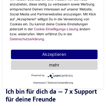
Gilmore Girls-Marathon oder einfach nur gemeinsam
anzubieten, diese stetig zu verbessern sowie Werbung
dasitzen und erstmal die Gedanken und das Gefühlschaos
entsprechend Deinen Interessen auf unserer Website,
sortieren — Sei einfach der Safe Space für deinen
Social Media und Partnerwebsites anzuzeigen. Mit Klick
Lieblingsmenschen.
auf „Akzeptieren“ willigst Du in die Verwendung von
Cookies ein. Du kannst deine Cookie-Einstellungen
jederzeit in der
Cookie-Einwilligungs-Lösung
ändern
bzw. widerrufen. Mehr erfährst Du in der
Datenschutzerklärung
.
Akzeptieren
mehr
Powered by
Impressum
|
Datenschutzerklärung
Ich bin für dich da — 7 x Support
für deine Freunde