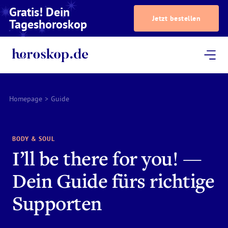
Gratis! Dein
Jetzt bestellen
Tageshoroskop
Dein Horoskop
Astrologie
Magazin
Podcast
AstroTV
Astrologen
Homepage
>
Guide
BODY & SOUL
I’ll be there for you! —
Dein Guide fürs richtige
Supporten