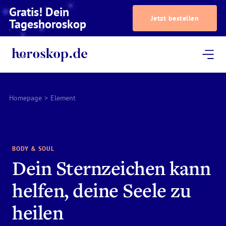
Gratis! Dein
Jetzt bestellen
Tageshoroskop
Dein Horoskop
Astrologie
Magazin
Podcast
AstroTV
Astrologen
Homepage
>
Element
BODY & SOUL
Dein Sternzeichen kann
helfen, deine Seele zu
heilen