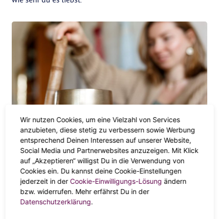
Wir nutzen Cookies, um eine Vielzahl von Services
anzubieten, diese stetig zu verbessern sowie Werbung
entsprechend Deinen Interessen auf unserer Website,
Widder, Löwe, Schütze
Social Media und Partnerwebsites anzuzeigen. Mit Klick
auf „Akzeptieren“ willigst Du in die Verwendung von
SCHÜTTLE DEN STRESS AB
Cookies ein. Du kannst deine Cookie-Einstellungen
jederzeit in der
Cookie-Einwilligungs-Lösung
ändern
Wenn du vom Feuer angetrieben wirst, brauchst du
bzw. widerrufen. Mehr erfährst Du in der
Aktivität, Intensität und Energie, um bei Kräften zu
Datenschutzerklärung
.
bleiben! Deshalb ist es wahrscheinlicher, dass du dich