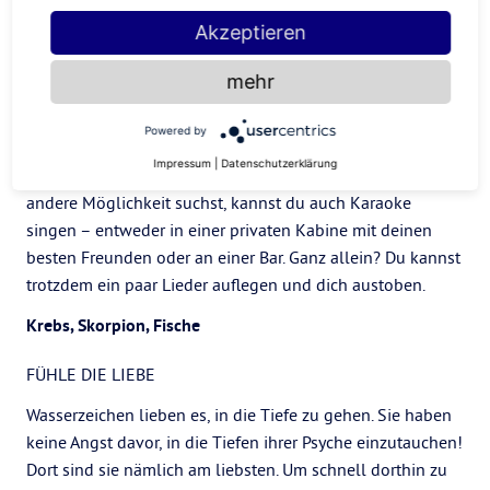
nach einer guten Cardio-Session lebensfroh fühlst als
Akzeptieren
nach einem Heulen in der Badewanne. Vielleicht gefällt es
dir auch, ein Publikum zu haben, deshalb empfehle ich dir
mehr
tanzen als perfekte Selbstfürsorge-Aktivität. Zieh dein
Glitzer-Outfit an und geh auf die Tanzfläche. Nachdem du
Powered by
dir einen Weg durch deine Gefühle gebahnt hast, wirst du
Impressum
|
Datenschutzerklärung
dich wie eine ganz neue Person fühlen. Und wenn du eine
andere Möglichkeit suchst, kannst du auch Karaoke
singen – entweder in einer privaten Kabine mit deinen
besten Freunden oder an einer Bar. Ganz allein? Du kannst
trotzdem ein paar Lieder auflegen und dich austoben.
Krebs, Skorpion, Fische
FÜHLE DIE LIEBE
Wasserzeichen lieben es, in die Tiefe zu gehen. Sie haben
keine Angst davor, in die Tiefen ihrer Psyche einzutauchen!
Dort sind sie nämlich am liebsten. Um schnell dorthin zu