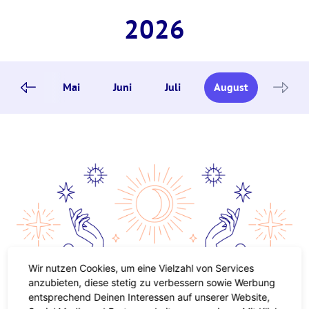
2026
April
Mai
Juni
Juli
August
Wir nutzen Cookies, um eine Vielzahl von Services
anzubieten, diese stetig zu verbessern sowie Werbung
Ups, hier gibt es noch nichts zu
entsprechend Deinen Interessen auf unserer Website,