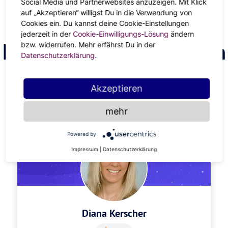
sehen.
Social Media und Partnerwebsites anzuzeigen. Mit Klick
auf „Akzeptieren“ willigst Du in die Verwendung von
Bitte wähle einen anderen Monat aus.
Cookies ein. Du kannst deine Cookie-Einstellungen
jederzeit in der
Cookie-Einwilligungs-Lösung
ändern
Finde deinen Astrologen
bzw. widerrufen. Mehr erfährst Du in der
Datenschutzerklärung
.
Akzeptieren
ANZEIGE
mehr
Powered by
Impressum
|
Datenschutzerklärung
Diana Kerscher