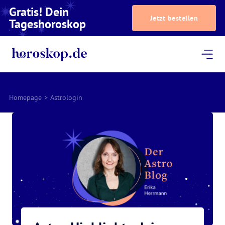
Gratis! Dein
Jetzt bestellen
Tageshoroskop
Dein Horoskop
Astrologie
Magazin
Podcast
AstroTV
Astrologen
Homepage
>
Astrologin