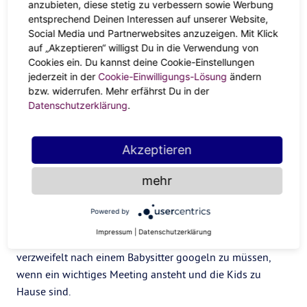
1. Die neue Freiheit
anzubieten, diese stetig zu verbessern sowie Werbung
entsprechend Deinen Interessen auf unserer Website,
Arbeiten kannst du von überall und zu jeder Zeit. Aber
Social Media und Partnerwebsites anzuzeigen. Mit Klick
auf „Akzeptieren“ willigst Du in die Verwendung von
eben auch: viel flexibler als mit strikten Office-Zeiten. Ob
Cookies ein. Du kannst deine Cookie-Einstellungen
du deinen Job lieber frühmorgens oder spätabends
jederzeit in der
Cookie-Einwilligungs-Lösung
ändern
erledigst, kannst du in deiner jeweiligen Lebenssituation
bzw. widerrufen. Mehr erfährst Du in der
in Absprache mit deinem Arbeitgeber entscheiden. You do
Datenschutzerklärung
.
you.
2. Kind oder Karriere? Beides!
Akzeptieren
Ob als Bloggerin mit Kids unterwegs oder als Journalist zu
mehr
Hause: Mit New Work geht Arbeiten und gleichzeitig
Kinder großziehen besser als vorher. Eine Dauerlösung
Powered by
sollte die Doppelbelastung Home Office und Kinder zwar
Impressum
|
Datenschutzerklärung
nicht sein. Aber es ist schon mal entspannend, nicht
verzweifelt nach einem Babysitter googeln zu müssen,
wenn ein wichtiges Meeting ansteht und die Kids zu
Hause sind.