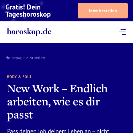
Gratis! Dein
Jetzt bestellen
Tageshoroskop
Dein Horoskop
Astrologie
Magazin
Podcast
AstroTV
Astrologen
Homepage
>
Arbeiten
BODY & SOUL
New Work – Endlich
arbeiten, wie es dir
passt
Pass deinen Job deinem Leben an – nicht