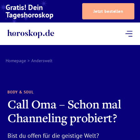
Gratis! Dein
Jetzt bestellen
Tageshoroskop
Dein Horoskop
Astrologie
Magazin
Podcast
AstroTV
Astrologen
Homepage
>
Anderswelt
BODY & SOUL
Call Oma – Schon mal
Channeling probiert?
Bist du offen für die geistige Welt?