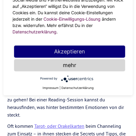
auf „Akzeptieren“ willigst Du in die Verwendung von
Im Kontakt mit dir selbst
Cookies ein. Du kannst deine Cookie-Einstellungen
jederzeit in der
Cookie-Einwilligungs-Lösung
ändern
bzw. widerrufen. Mehr erfährst Du in der
Channeling kann aber mehr als dein Opener zu einer
Datenschutzerklärung
.
besonderen Form der Trauerbewältigung sein. Bei
teilweise unerwarteten Antworten auf deine Frage(n) kann
es passieren, dass dir plötzlich Dinge aus der
Akzeptieren
Vergangenheit wieder einfallen. Du kommst nochmal
mehr
anders mit dir und deinen Gefühlen in Kontakt.
Nähe ist nicht so dein Ding? Beim Gedanken,
mal was
Powered by
Neues zu wagen
bekommst du Schnappatmung? Das
Impressum
|
Datenschutzerklärung
kann Channeln
die
Chance sein, dem mal auf den Grund
zu gehen! Bei einer Reading-Session kannst du
herausfinden, was hinter bestimmten Emotionen von dir
steckt.
Oft kommen
Tarot- oder Orakelkarten
beim Channeling
zum Einsatz – in ihnen stecken die Secrets und Tipps, die