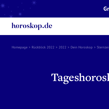
Gr
Homepage
>
Rückblick 2022
>
2022
>
Dein Horoskop
>
Sternze
Tageshorosk