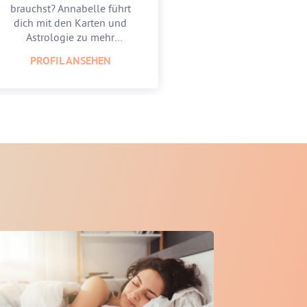
brauchst? Annabelle führt
Mitte zu finden u
dich mit den Karten und
zu feiern. Lass
Astrologie zu mehr
Astrologie und 
Leichtigkeit.
unterstüt
PROFIL ANSEHEN
PROFIL AN