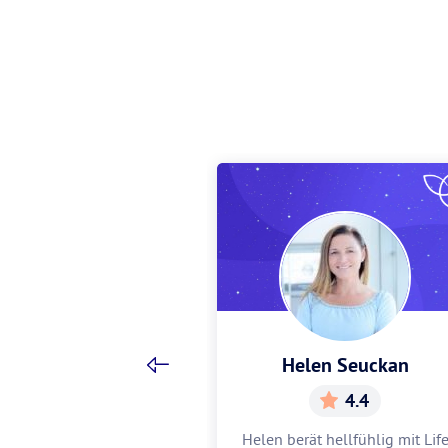
Zimmermann
Helen Seuckan
4.9
4.4
ie Liebe für dich
Helen berät hellfühlig mit Lif