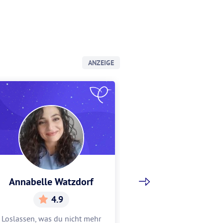
ANZEIGE
Annabelle Watzdorf
Gracia Sch
4.9
5.
Loslassen, was du nicht mehr
Gracia hilft dir, w