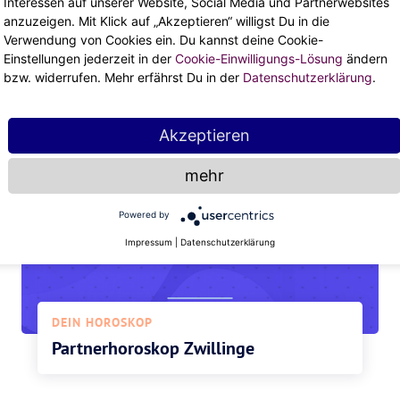
Interessen auf unserer Website, Social Media und Partnerwebsites
anzuzeigen. Mit Klick auf „Akzeptieren“ willigst Du in die
Verwendung von Cookies ein. Du kannst deine Cookie-
DEIN HOROSKOP
Einstellungen jederzeit in der
Cookie-Einwilligungs-Lösung
ändern
Der Zwillinge-Mann
bzw. widerrufen. Mehr erfährst Du in der
Datenschutzerklärung
.
Akzeptieren
mehr
Powered by
Impressum
|
Datenschutzerklärung
DEIN HOROSKOP
Partnerhoroskop Zwillinge