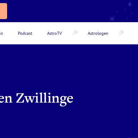
in
Podcast
AstroTV
Astrologen
en Zwillinge