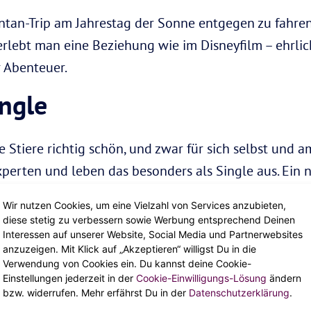
tan-Trip am Jahrestag der Sonne entgegen zu fahren,
rlebt man eine Beziehung wie im Disneyfilm – ehrlich
r Abenteuer.
ingle
e Stiere richtig schön, und zwar für sich selbst und a
xperten und leben das besonders als Single aus. Ein n
schenken sich selbst gern und greifen dabei auch mal t
Wir nutzen Cookies, um eine Vielzahl von Services anzubieten,
 Zuhause und im eigenen Körper wohl, denn dann verm
diese stetig zu verbessern sowie Werbung entsprechend Deinen
Interessen auf unserer Website, Social Media und Partnerwebsites
anzuzeigen. Mit Klick auf „Akzeptieren“ willigst Du in die
Verwendung von Cookies ein. Du kannst deine Cookie-
 Person in der Liebe bereit ist,
arbeitet
er beständig an
Einstellungen jederzeit in der
Cookie-Einwilligungs-Lösung
ändern
eichen umso begehrenswerter, denn für sein Glück br
bzw. widerrufen. Mehr erfährst Du in der
Datenschutzerklärung
.