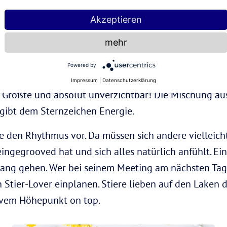
Akzeptieren
ier
mehr
r Stier seine Zeit am liebsten non-Stop mit seinem P
Powered by
siasten und feiern die schönste Sache der Welt mit b
Impressum
|
Datenschutzerklärung
 Größte und absolut unverzichtbar! Die Mischung au
ibt dem Sternzeichen Energie.
ne den Rhythmus vor. Da müssen sich andere viellei
 eingegrooved hat und sich alles natürlich anfühlt. 
ang gehen. Wer bei seinem Meeting am nächsten Tag a
inen Stier-Lover einplanen. Stiere lieben auf den Lake
sivem Höhepunkt on top.