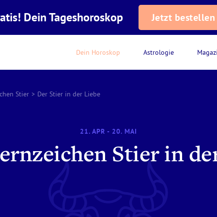
atis! Dein Tageshoroskop
Jetzt bestellen
Dein Horoskop
Astrologie
Magaz
chen Stier
>
Der Stier in der Liebe
21. APR - 20. MAI
ernzeichen Stier in de