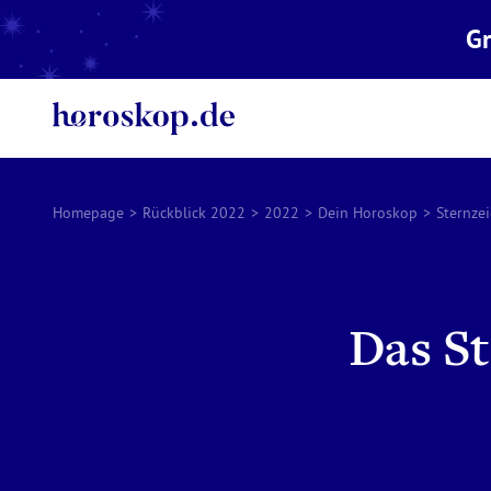
Gr
Homepage
>
Rückblick 2022
>
2022
>
Dein Horoskop
>
Sternzei
Das St