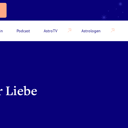
in
Podcast
AstroTV
Astrologen
r Liebe