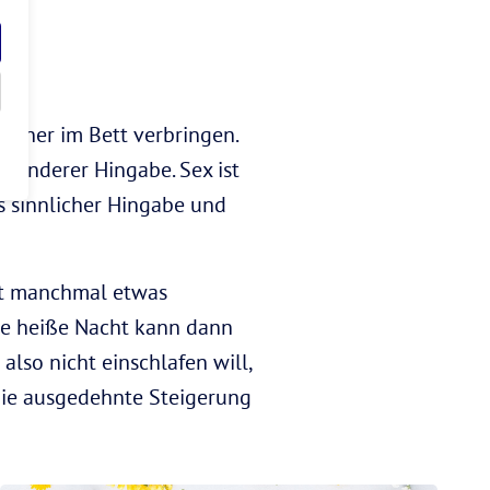
artner im Bett verbringen.
esonderer Hingabe. Sex ist
s sinnlicher Hingabe und
cht manchmal etwas
Eine heiße Nacht kann dann
lso nicht einschlafen will,
n die ausgedehnte Steigerung