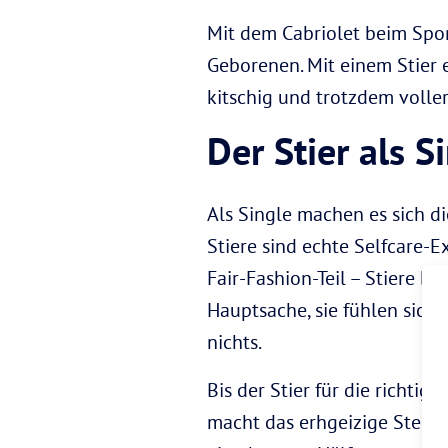
Mit dem Cabriolet beim Spon
Geborenen. Mit einem Stier e
kitschig und trotzdem volle
Der Stier als S
Als Single machen es sich di
Stiere sind echte Selfcare-E
Fair-Fashion-Teil – Stiere be
Hauptsache, sie fühlen sich
nichts.
Bis der Stier für die richtige
macht das erhgeizige Sternz