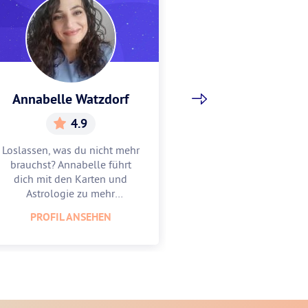
Annabelle Watzdorf
Gracia Sch
4.9
5.
Loslassen, was du nicht mehr
Gracia hilft dir, w
brauchst? Annabelle führt
Mitte zu finden u
dich mit den Karten und
zu feiern. Lass
Astrologie zu mehr
Astrologie und 
Leichtigkeit.
unterstüt
PROFIL ANSEHEN
PROFIL AN