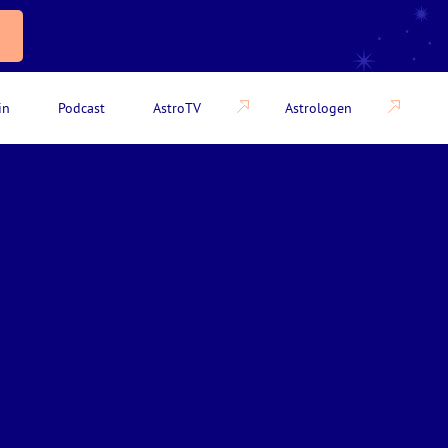
in
Podcast
AstroTV
Astrologen