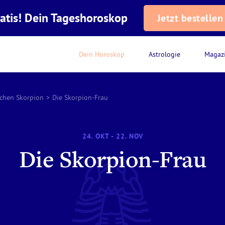
atis! Dein Tageshoroskop
Jetzt bestellen
Dein Horoskop
Astrologie
Magaz
ichen Skorpion
>
Die Skorpion-Frau
24. OKT - 22. NOV
Die Skorpion-Frau