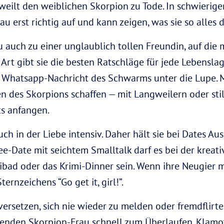
gweilt den weiblichen Skorpion zu Tode. In schwierige
 erst richtig auf und kann zeigen, was sie so alles d
 auch zu einer unglaublich tollen Freundin, auf die
e Art gibt sie die besten Ratschläge für jede Lebens
Whatsapp-Nachricht des Schwarms unter die Lupe. 
en des Skorpions schaffen — mit Langweilern oder st
ts anfangen.
uch in der Liebe intensiv. Daher hält sie bei Dates 
fee-Date mit seichtem Smalltalk darf es bei der kreat
eibad oder das Krimi-Dinner sein. Wenn ihre Neugier m
ernzeichens “Go get it, girl!”.
versetzen, sich nie wieder zu melden oder fremdflirte
enden Skorpion-Frau schnell zum Überlaufen. Klamott