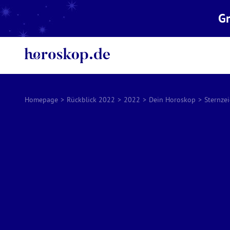
Gr
Homepage
>
Rückblick 2022
>
2022
>
Dein Horoskop
>
Sternze