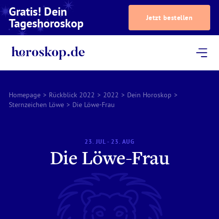
Gratis! Dein
Jetzt bestellen
Tageshoroskop
Dein Horoskop
Astrologie
Magazin
Podcast
AstroTV
Astrologen
Homepage
>
Rückblick 2022
>
2022
>
Dein Horoskop
>
Sternzeichen Löwe
>
Die Löwe-Frau
23. JUL - 23. AUG
Die Löwe-Frau