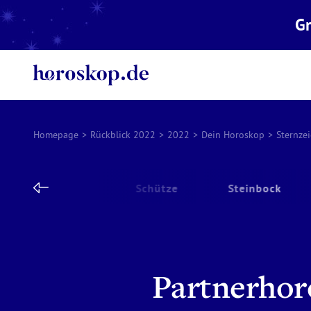
Gr
Homepage
>
Rückblick 2022
>
2022
>
Dein Horoskop
>
Sternze
Skorpion
Schütze
Steinbock
Partnerhor