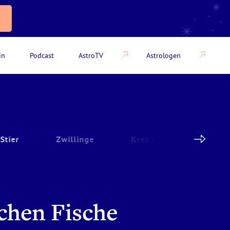
in
Podcast
AstroTV
Astrologen
Stier
Zwillinge
Krebs
Löwe
chen Fische