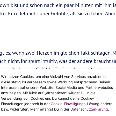
wn bist und schon nach ein paar Minuten mit ihm ist
o: Er redet mehr über Gefühle, als sie zu leben. Abe
s
t es, wenn zwei Herzen im gleichen Takt schlagen. 
h nicht. Ihr spürt intuitiv, was der andere braucht un
ießt ihr eure Gefühle füreinander und lasst es auc
Wir nutzen Cookies, um eine Vielzahl von Services anzubieten,
diese stetig zu verbessern sowie Werbung entsprechend Deinen
Interessen auf unserer Website, Social Media und Partnerwebsites
anzuzeigen. Mit Klick auf „Akzeptieren“ willigst Du in die
Verwendung von Cookies ein. Du kannst deine Cookie-
Einstellungen jederzeit in der
Cookie-Einwilligungs-Lösung
ändern
in und Alles! Unglaublich herzlich und großzügig, gen
bzw. widerrufen. Mehr erfährst Du in der
Datenschutzerklärung
.