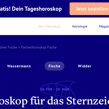
atis! Dein Tageshoroskop
Jetzt bestellen
Dein Horoskop
Astrologie
Magaz
ichen Fische
>
Partnerhoroskop Fische
Wassermann
Fische
Widder
20. FEB - 20. MÄR
oskop für das Sternzei