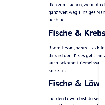
dich zum Lachen, wenn du do
ganz weit weg. Einziges Mank
noch bei.
Fische & Kreb
Boom, boom, boom – so kling
dir und dem Krebs geht einfac
auch bekommt. Gemeinsam gen
knistern.
Fische & Löwe
Für den Löwen bist du sein E