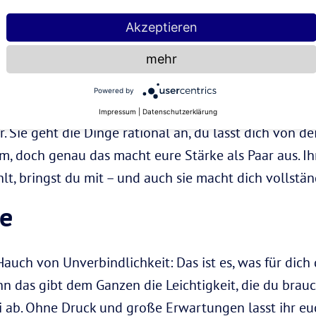
ge Sucht nach Action nervt etwas, denn du liebst die 
 allein loszieht. Das bringt euch nur noch näher zus
Akzeptieren
mehr
rau
Powered by
Impressum
|
Datenschutzerklärung
er. Sie geht die Dinge rational an, du lässt dich von d
m, doch genau das macht eure Stärke als Paar aus. Ih
hlt, bringst du mit – und auch sie macht dich vollstän
e
auch von Unverbindlichkeit: Das ist es, was für dich
 das gibt dem Ganzen die Leichtigkeit, die du brauch
rei ab. Ohne Druck und große Erwartungen lasst ihr eu